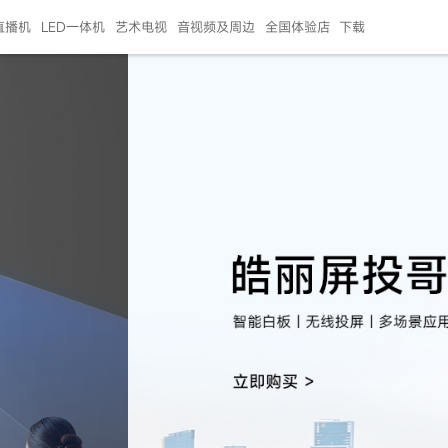
直播机
LED一体机
艺术电视
音视频及周边
全国体验店
下载
智慧家用
会议平板
会议电视
艺术电视
5E摄像头
"LED巨幕
N系列商用办公
86寸会议平板
55寸艺术电视
75寸会议电视
HG-2S投屏器
217"LED巨幕
H系列 行业商用
65寸会议电视
75寸会议平板
OPS电脑模块
65寸会议平板
55寸会议电视
HC-5M摄像头
HG
999.00
999.00
99.00
99.00
99.00
99.00
￥469999.00
￥45999.00
￥4099.00
￥1599.00
￥399.00
￥499.00
￥25999.00
￥2999.00
￥4999.00
￥799.00
￥14999.00
￥2399.00
￥999.00