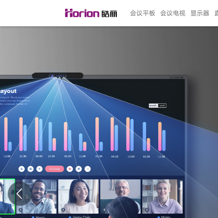
会议平板
会议电视
显示器
135"LED一体机
100寸会议电视
R系列高端旗舰
110寸会议平板
27"专业直播机
86寸艺术电视
HG-D2投屏器
162"LED一体机
G系列高刷电竞
105寸会议平板
98寸会议电视
75寸艺术电视
HG-P1投屏器
I系列
98寸
86寸
65寸
HC-
271
￥299999.00
￥99999.00
￥11999.00
￥9999.00
￥4999.00
￥4599.00
￥199.00
￥399999.00
￥89999.00
￥9499.00
￥4999.00
￥3199.00
￥299.00
￥569
￥69
￥54
￥25
￥5
￥2