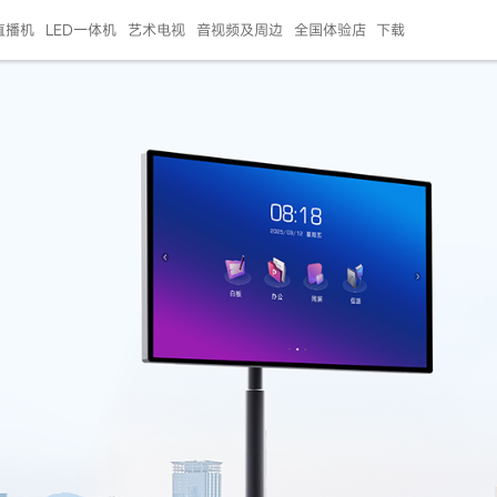
直播机
LED一体机
艺术电视
音视频及周边
全国体验店
下载
智慧家用
会议平板
会议电视
艺术电视
5E摄像头
"LED巨幕
N系列商用办公
86寸会议平板
55寸艺术电视
75寸会议电视
HG-2S投屏器
217"LED巨幕
H系列 行业商用
65寸会议电视
75寸会议平板
OPS电脑模块
65寸会议平板
55寸会议电视
HC-5M摄像头
HG
999.00
999.00
99.00
99.00
99.00
99.00
￥469999.00
￥45999.00
￥4099.00
￥1599.00
￥399.00
￥499.00
￥25999.00
￥2999.00
￥4999.00
￥799.00
￥14999.00
￥2399.00
￥999.00