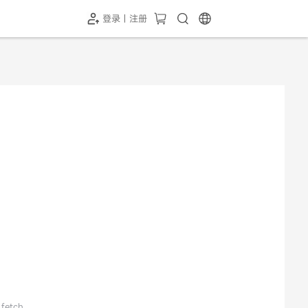
登录 | 注册
-SH1投屏器
HC-5GP摄像头
￥339.00
￥349.00
 fetch