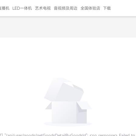
直播机
LED一体机
艺术电视
音视频及周边
全国体验店
下载
智慧家用
会议平板
会议电视
艺术电视
5E摄像头
"LED巨幕
N系列商用办公
86寸会议平板
55寸艺术电视
75寸会议电视
HG-2S投屏器
217"LED巨幕
H系列 行业商用
65寸会议电视
75寸会议平板
OPS电脑模块
65寸会议平板
55寸会议电视
HC-5M摄像头
HG
999.00
999.00
99.00
99.00
99.00
99.00
￥469999.00
￥45999.00
￥4099.00
￥1599.00
￥399.00
￥499.00
￥25999.00
￥2999.00
￥4999.00
￥799.00
￥14999.00
￥2399.00
￥999.00
] "/api/user/goods/getGoodsDetailByGoodsId": <no response> Failed to