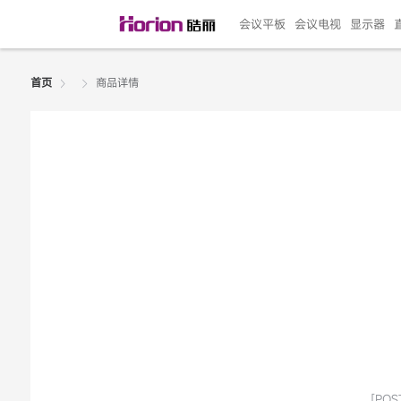
会议平板
会议电视
显示器
商品详情
首页
135"LED一体机
100寸会议电视
R系列高端旗舰
110寸会议平板
27"专业直播机
86寸艺术电视
HG-D2投屏器
162"LED一体机
G系列高刷电竞
105寸会议平板
98寸会议电视
75寸艺术电视
HG-P1投屏器
I系列
98寸
86寸
65寸
HC-
271
￥299999.00
￥99999.00
￥11999.00
￥9999.00
￥4999.00
￥4599.00
￥199.00
￥399999.00
￥89999.00
￥9499.00
￥4999.00
￥3199.00
￥299.00
￥569
￥69
￥54
￥25
￥5
￥2
[POST