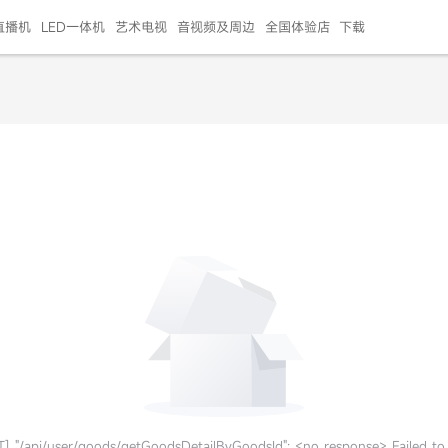
直播机
LED一体机
艺术电视
音视频及周边
全国体验店
下载
智慧家用
会议平板
会议电视
艺术电视
5E摄像头
"LED巨幕
N系列商用办公
86寸会议平板
55寸艺术电视
75寸会议电视
HG-2S投屏器
217"LED巨幕
H系列 行业商用
65寸会议电视
75寸会议平板
OPS电脑模块
65寸会议平板
55寸会议电视
HC-5M摄像头
HG
999.00
999.00
99.00
99.00
99.00
99.00
￥469999.00
￥45999.00
￥4099.00
￥1599.00
￥399.00
￥499.00
￥25999.00
￥2999.00
￥4999.00
￥799.00
￥14999.00
￥2399.00
￥999.00
] "/api/user/goods/getGoodsDetailByGoodsId": <no response> Failed to