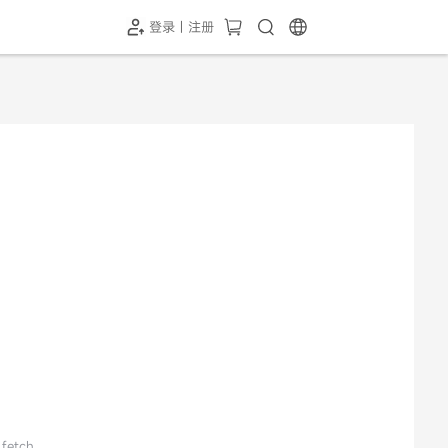
登录 | 注册
-SH1投屏器
HC-5GP摄像头
￥339.00
￥349.00
 fetch