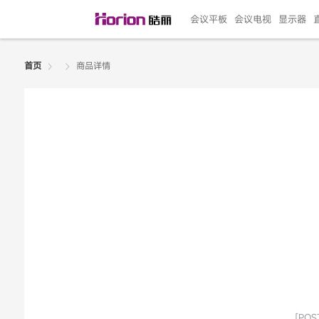
会议平板
会议电视
显示器
商品详情
首页
135"LED一体机
100寸会议电视
R系列高端旗舰
110寸会议平板
27"专业直播机
86寸艺术电视
HG-D2投屏器
162"LED一体机
G系列高刷电竞
105寸会议平板
98寸会议电视
75寸艺术电视
HG-P1投屏器
I系列
98寸
86寸
65寸
HC-
271
￥299999.00
￥99999.00
￥11999.00
￥9999.00
￥4999.00
￥4599.00
￥199.00
￥399999.00
￥89999.00
￥9499.00
￥4999.00
￥3199.00
￥299.00
￥569
￥69
￥54
￥25
￥5
￥2
[POST