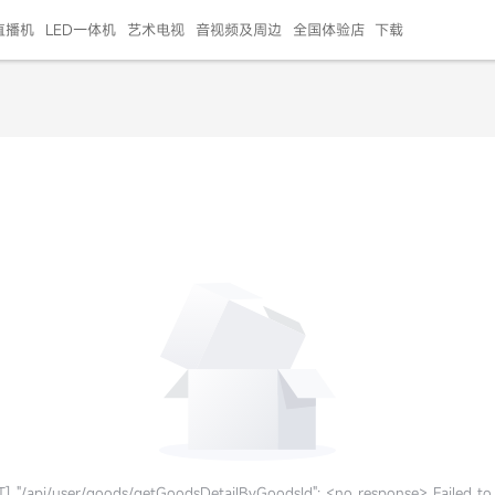
直播机
LED一体机
艺术电视
音视频及周边
全国体验店
下载
智慧家用
会议平板
会议电视
艺术电视
5E摄像头
"LED巨幕
N系列商用办公
86寸会议平板
55寸艺术电视
75寸会议电视
HG-2S投屏器
217"LED巨幕
H系列 行业商用
65寸会议电视
75寸会议平板
OPS电脑模块
65寸会议平板
55寸会议电视
HC-5M摄像头
HG
999.00
999.00
99.00
99.00
99.00
99.00
￥469999.00
￥45999.00
￥4099.00
￥1599.00
￥399.00
￥499.00
￥25999.00
￥2999.00
￥4999.00
￥799.00
￥14999.00
￥2399.00
￥999.00
] "/api/user/goods/getGoodsDetailByGoodsId": <no response> Failed to