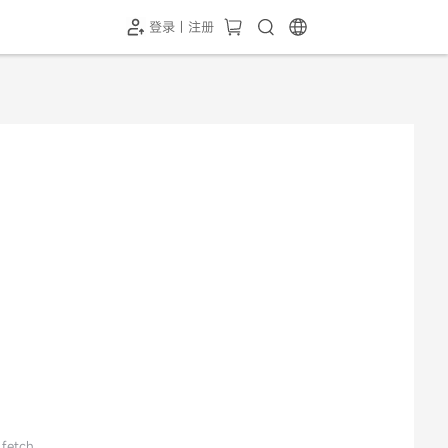
登录 | 注册
-SH1投屏器
HC-5GP摄像头
￥339.00
￥349.00
 fetch