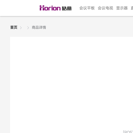
会议平板
会议电视
显示器
商品详情
首页
135"LED一体机
100寸会议电视
R系列高端旗舰
110寸会议平板
27"专业直播机
86寸艺术电视
HG-D2投屏器
162"LED一体机
G系列高刷电竞
105寸会议平板
98寸会议电视
75寸艺术电视
HG-P1投屏器
I系列
98寸
86寸
65寸
HC-
271
￥299999.00
￥99999.00
￥11999.00
￥9999.00
￥4999.00
￥4599.00
￥199.00
￥399999.00
￥89999.00
￥9499.00
￥4999.00
￥3199.00
￥299.00
￥569
￥69
￥54
￥25
￥5
￥2
[POST