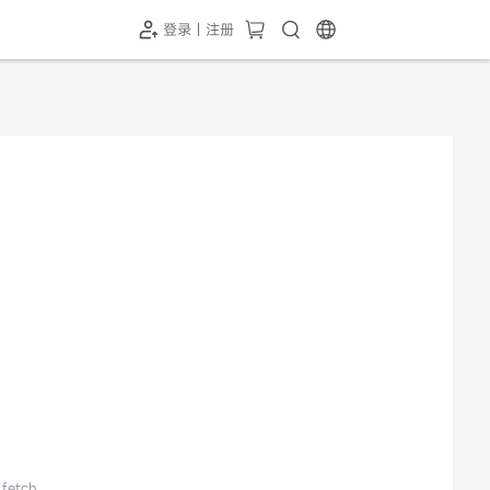
登录 | 注册
-SH1投屏器
HC-5GP摄像头
￥339.00
￥349.00
 fetch