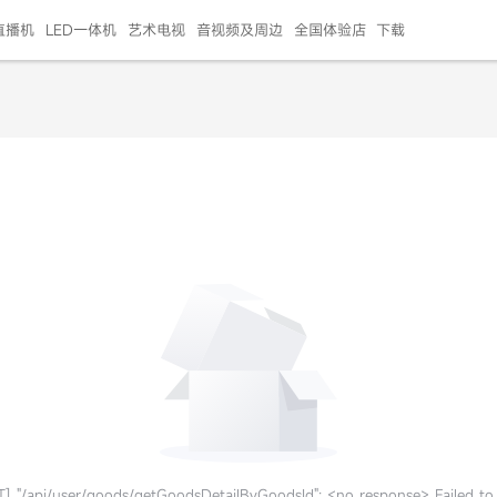
直播机
LED一体机
艺术电视
音视频及周边
全国体验店
下载
智慧家用
会议平板
会议电视
艺术电视
5E摄像头
"LED巨幕
N系列商用办公
86寸会议平板
55寸艺术电视
75寸会议电视
HG-2S投屏器
217"LED巨幕
H系列 行业商用
65寸会议电视
75寸会议平板
OPS电脑模块
65寸会议平板
55寸会议电视
HC-5M摄像头
HG
999.00
999.00
99.00
99.00
99.00
99.00
￥469999.00
￥45999.00
￥4099.00
￥1599.00
￥399.00
￥499.00
￥25999.00
￥2999.00
￥4999.00
￥799.00
￥14999.00
￥2399.00
￥999.00
] "/api/user/goods/getGoodsDetailByGoodsId": <no response> Failed to