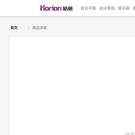
会议平板
会议电视
显示器
商品详情
首页
135"LED一体机
100寸会议电视
R系列高端旗舰
110寸会议平板
27"专业直播机
86寸艺术电视
HG-D2投屏器
162"LED一体机
G系列高刷电竞
105寸会议平板
98寸会议电视
75寸艺术电视
HG-P1投屏器
I系列
98寸
86寸
65寸
HC-
271
￥299999.00
￥99999.00
￥11999.00
￥9999.00
￥4999.00
￥4599.00
￥199.00
￥399999.00
￥89999.00
￥9499.00
￥4999.00
￥3199.00
￥299.00
￥569
￥69
￥54
￥25
￥5
￥2
[POST