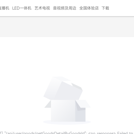
直播机
LED一体机
艺术电视
音视频及周边
全国体验店
下载
智慧家用
会议平板
会议电视
艺术电视
5E摄像头
"LED巨幕
N系列商用办公
86寸会议平板
55寸艺术电视
75寸会议电视
HG-2S投屏器
217"LED巨幕
H系列 行业商用
65寸会议电视
75寸会议平板
OPS电脑模块
65寸会议平板
55寸会议电视
HC-5M摄像头
HG
999.00
999.00
99.00
99.00
99.00
99.00
￥469999.00
￥45999.00
￥4099.00
￥1599.00
￥399.00
￥499.00
￥25999.00
￥2999.00
￥4999.00
￥799.00
￥14999.00
￥2399.00
￥999.00
] "/api/user/goods/getGoodsDetailByGoodsId": <no response> Failed to