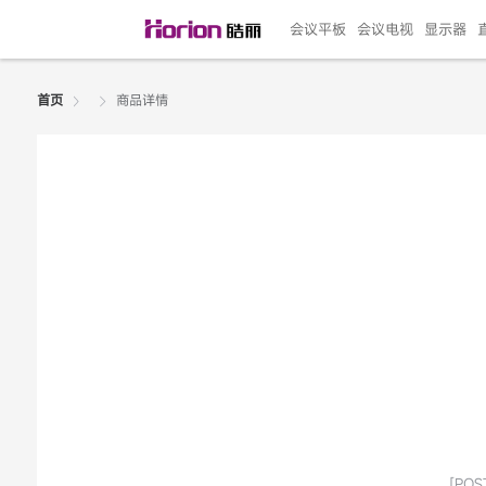
会议平板
会议电视
显示器
商品详情
首页
135"LED一体机
100寸会议电视
R系列高端旗舰
110寸会议平板
27"专业直播机
86寸艺术电视
HG-D2投屏器
162"LED一体机
G系列高刷电竞
105寸会议平板
98寸会议电视
75寸艺术电视
HG-P1投屏器
I系列
98寸
86寸
65寸
HC-
271
￥299999.00
￥99999.00
￥11999.00
￥9999.00
￥4999.00
￥4599.00
￥199.00
￥399999.00
￥89999.00
￥9499.00
￥4999.00
￥3199.00
￥299.00
￥569
￥69
￥54
￥25
￥5
￥2
[POST