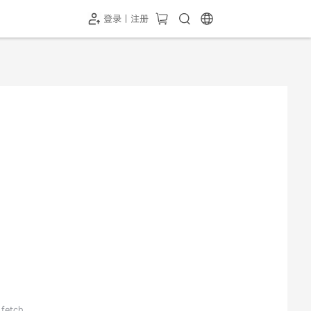
登录 | 注册
-SH1投屏器
HC-5GP摄像头
￥339.00
￥349.00
 fetch