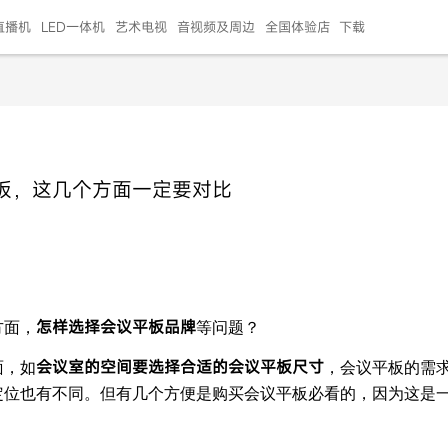
直播机
LED一体机
艺术电视
音视频及周边
全国体验店
下载
智慧家用
会议平板
会议电视
艺术电视
5E摄像头
"LED巨幕
N系列商用办公
86寸会议平板
55寸艺术电视
75寸会议电视
HG-2S投屏器
217"LED巨幕
H系列 行业商用
65寸会议电视
75寸会议平板
OPS电脑模块
65寸会议平板
55寸会议电视
HC-5M摄像头
HG
板，这几个方面一定要对比
999.00
999.00
99.00
99.00
99.00
99.00
￥469999.00
￥45999.00
￥4099.00
￥1599.00
￥399.00
￥499.00
￥25999.00
￥2999.00
￥4999.00
￥799.00
￥14999.00
￥2399.00
￥999.00
怎样选择会议平板品牌
方面，
等问题？
会议室的空间要选择合适的会议平板尺寸
面，如
，会议平板的需
定位也有不同。但有几个方便是购买会议平板必看的，因为这是