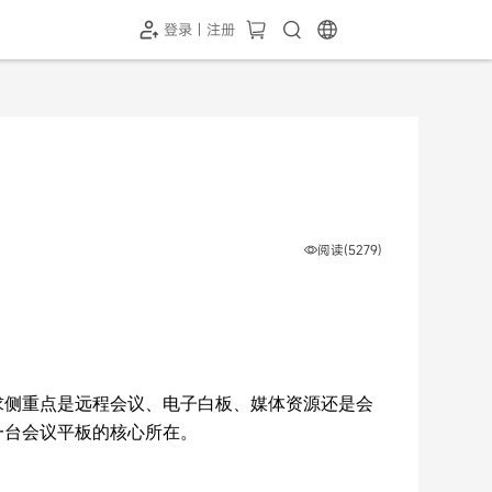
登录 | 注册
-SH1投屏器
HC-5GP摄像头
￥339.00
￥349.00
阅读(5279)
求侧重点是远程会议、电子白板、媒体资源还是会
一台会议平板的核心所在。