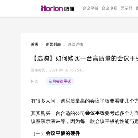
会议平板
会议电视
显示器
新闻详情
首页
新闻列表
135"LED一体机
100寸会议电视
R系列高端旗舰
110寸会议平板
27"专业直播机
86寸艺术电视
HG-D2投屏器
162"LED一体机
G系列高刷电竞
105寸会议平板
98寸会议电视
75寸艺术电视
HG-P1投屏器
I系列
98寸
86寸
65寸
HC-
271
【选购】如何购买一台高质量的会议平
￥299999.00
￥99999.00
￥11999.00
￥9999.00
￥4999.00
￥4599.00
￥199.00
￥399999.00
￥89999.00
￥9499.00
￥4999.00
￥3199.00
￥299.00
￥569
￥69
￥54
￥25
￥5
￥2
发布时间：2021-09-07 16:26:18
选购会议平板
标签：
有很多人问，购买质量高的会议平板要看哪几个
会议平板
其实购买一台合适的公司
要考虑多个方
议室演示演讲等，因为每一款会议平板的性能与
会议平板的硬件
（一）