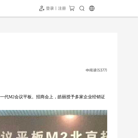
登录 | 注册
-SH1投屏器
HC-5GP摄像头
￥339.00
￥349.00
阅读(5377)
新一代
M2
会议平板。招商会上，皓丽授予多家企业经销证