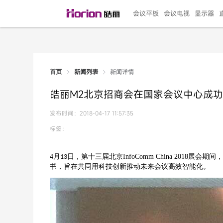
会议平板
会议电视
显示器
新闻详情
首页
新闻列表
135"LED一体机
100寸会议电视
R系列高端旗舰
110寸会议平板
27"专业直播机
86寸艺术电视
HG-D2投屏器
162"LED一体机
G系列高刷电竞
105寸会议平板
98寸会议电视
75寸艺术电视
HG-P1投屏器
I系列
98寸
86寸
65寸
HC-
271
皓丽M2北京招商会在国家会议中心成
￥299999.00
￥99999.00
￥11999.00
￥9999.00
￥4999.00
￥4599.00
￥199.00
￥399999.00
￥89999.00
￥9499.00
￥4999.00
￥3199.00
￥299.00
￥569
￥69
￥54
￥25
￥5
￥2
发布时间：2018-04-17 11:57:35
标签：
4
月
日，
第十三届北京
InfoComm China 2018
展会
期间
13
书，旨在共同用科技创新推动未来会议高效智能化。