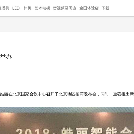
直播机
LED一体机
艺术电视
音视频及周边
全国体验店
下载
智慧家用
会议平板
会议电视
艺术电视
5E摄像头
"LED巨幕
N系列商用办公
86寸会议平板
55寸艺术电视
75寸会议电视
HG-2S投屏器
217"LED巨幕
H系列 行业商用
65寸会议电视
75寸会议平板
OPS电脑模块
65寸会议平板
55寸会议电视
HC-5M摄像头
HG
功举办
999.00
999.00
99.00
99.00
99.00
99.00
￥469999.00
￥45999.00
￥4099.00
￥1599.00
￥399.00
￥499.00
￥25999.00
￥2999.00
￥4999.00
￥799.00
￥14999.00
￥2399.00
￥999.00
，皓丽在北京国家会议中心召开了北京地区招商发布会，同时，重磅推出