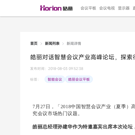
会议平板
会议电视
显示器
新闻详情
首页
新闻列表
135"LED一体机
100寸会议电视
R系列高端旗舰
110寸会议平板
27"专业直播机
86寸艺术电视
HG-D2投屏器
162"LED一体机
G系列高刷电竞
105寸会议平板
98寸会议电视
75寸艺术电视
HG-P1投屏器
I系列
98寸
86寸
65寸
HC-
271
皓丽对话智慧会议产业高峰论坛，探索
￥299999.00
￥99999.00
￥11999.00
￥9999.00
￥4999.00
￥4599.00
￥199.00
￥399999.00
￥89999.00
￥9499.00
￥4999.00
￥3199.00
￥299.00
￥569
￥69
￥54
￥25
￥5
￥2
发布时间：2018-08-03 09:52:38
智能会议
皓丽会议平板
标签：
7月27日，「2018中国智慧会议产业（夏季
究会议市场热门议题。
皓丽总经理孙建华作为特邀嘉宾出席本次论坛