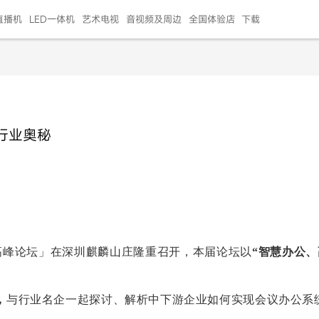
直播机
LED一体机
艺术电视
音视频及周边
全国体验店
下载
智慧家用
会议平板
会议电视
艺术电视
5E摄像头
"LED巨幕
N系列商用办公
86寸会议平板
55寸艺术电视
75寸会议电视
HG-2S投屏器
217"LED巨幕
H系列 行业商用
65寸会议电视
75寸会议平板
OPS电脑模块
65寸会议平板
55寸会议电视
HC-5M摄像头
HG
行业奥秘
999.00
999.00
99.00
99.00
99.00
99.00
￥469999.00
￥45999.00
￥4099.00
￥1599.00
￥399.00
￥499.00
￥25999.00
￥2999.00
￥4999.00
￥799.00
￥14999.00
￥2399.00
￥999.00
）高峰论坛」在深圳麒麟山庄隆重召开，本届论坛以
“智慧办公、
，
与行业名企一起探讨、解析中下游企业如何实现会议办公系