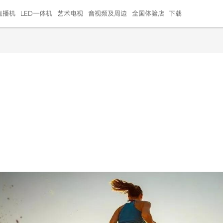
直播机
LED一体机
艺术电视
音视频及周边
全国体验店
下载
智慧家用
会议平板
会议电视
艺术电视
5E摄像头
"LED巨幕
N系列商用办公
86寸会议平板
55寸艺术电视
75寸会议电视
HG-2S投屏器
217"LED巨幕
H系列 行业商用
65寸会议电视
75寸会议平板
OPS电脑模块
65寸会议平板
55寸会议电视
HC-5M摄像头
HG
999.00
999.00
99.00
99.00
99.00
99.00
￥469999.00
￥45999.00
￥4099.00
￥1599.00
￥399.00
￥499.00
￥25999.00
￥2999.00
￥4999.00
￥799.00
￥14999.00
￥2399.00
￥999.00