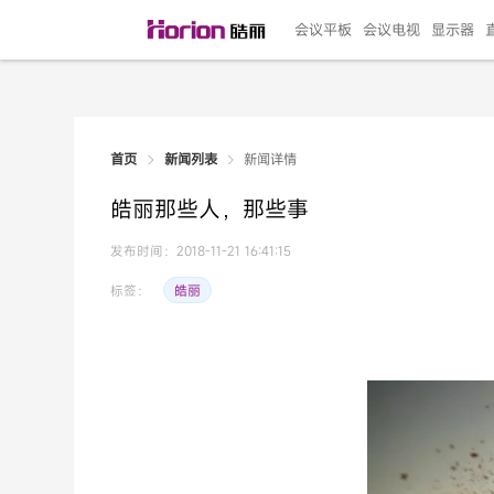
会议平板
会议电视
显示器
新闻详情
首页
新闻列表
135"LED一体机
100寸会议电视
R系列高端旗舰
110寸会议平板
27"专业直播机
86寸艺术电视
HG-D2投屏器
162"LED一体机
G系列高刷电竞
105寸会议平板
98寸会议电视
75寸艺术电视
HG-P1投屏器
I系列
98寸
86寸
65寸
HC-
271
皓丽那些人，那些事
￥299999.00
￥99999.00
￥11999.00
￥9999.00
￥4999.00
￥4599.00
￥199.00
￥399999.00
￥89999.00
￥9499.00
￥4999.00
￥3199.00
￥299.00
￥569
￥69
￥54
￥25
￥5
￥2
发布时间：2018-11-21 16:41:15
皓丽
标签：