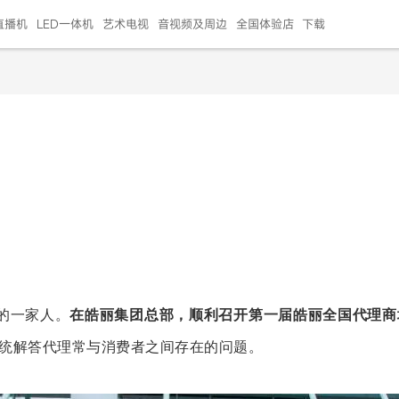
直播机
LED一体机
艺术电视
音视频及周边
全国体验店
下载
智慧家用
会议平板
会议电视
艺术电视
5E摄像头
"LED巨幕
N系列商用办公
86寸会议平板
55寸艺术电视
75寸会议电视
HG-2S投屏器
217"LED巨幕
H系列 行业商用
65寸会议电视
75寸会议平板
OPS电脑模块
65寸会议平板
55寸会议电视
HC-5M摄像头
HG
999.00
999.00
99.00
99.00
99.00
99.00
￥469999.00
￥45999.00
￥4099.00
￥1599.00
￥399.00
￥499.00
￥25999.00
￥2999.00
￥4999.00
￥799.00
￥14999.00
￥2399.00
￥999.00
的一家人。
在皓丽集团总部，顺利召开第一届皓丽全国代理商
统解答代理常与消费者之间存在的问题。