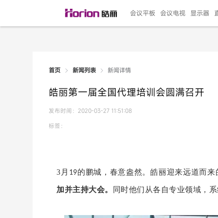
会议平板
会议电视
显示器
新闻详情
首页
新闻列表
135"LED一体机
100寸会议电视
R系列高端旗舰
110寸会议平板
27"专业直播机
86寸艺术电视
HG-D2投屏器
162"LED一体机
G系列高刷电竞
105寸会议平板
98寸会议电视
75寸艺术电视
HG-P1投屏器
I系列
98寸
86寸
65寸
HC-
271
皓丽第一届全国代理培训会圆满召开
￥299999.00
￥99999.00
￥11999.00
￥9999.00
￥4999.00
￥4599.00
￥199.00
￥399999.00
￥89999.00
￥9499.00
￥4999.00
￥3199.00
￥299.00
￥569
￥69
￥54
￥25
￥5
￥2
发布时间：2020-03-27 11:51:08
标签：
3月
的鹏城，春意盎然。皓丽迎来远道而来
19
加并主持大会。
同时他们从各自专业领域，系