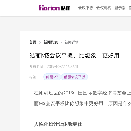
会议平板
会议电视
显示器
新闻详情
首页
新闻列表
135"LED一体机
100寸会议电视
R系列高端旗舰
110寸会议平板
27"专业直播机
86寸艺术电视
HG-D2投屏器
162"LED一体机
G系列高刷电竞
105寸会议平板
98寸会议电视
75寸艺术电视
HG-P1投屏器
I系列
98寸
86寸
65寸
HC-
271
皓丽M3会议平板，比想象中更好用
￥299999.00
￥99999.00
￥11999.00
￥9999.00
￥4999.00
￥4599.00
￥199.00
￥399999.00
￥89999.00
￥9499.00
￥4999.00
￥3199.00
￥299.00
￥569
￥69
￥54
￥25
￥5
￥2
发布时间：2019-10-22 16:36:11
皓丽M3
皓丽会议平板
标签：
在刚刚过去的
中国国际数字经济博览会
2019
丽
会议平板
比你想象中更好用，原因是什
M3
人性化设计让体验更佳