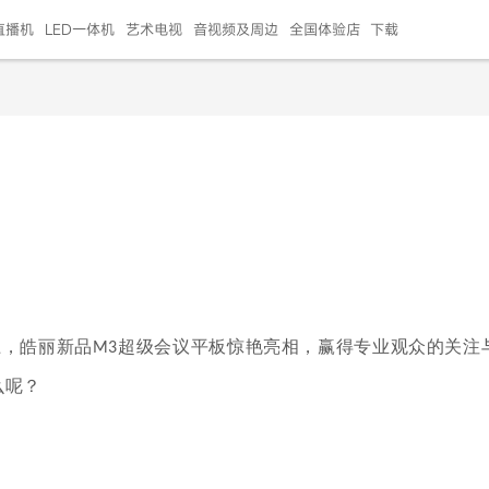
直播机
LED一体机
艺术电视
音视频及周边
全国体验店
下载
智慧家用
会议平板
会议电视
艺术电视
5E摄像头
"LED巨幕
N系列商用办公
86寸会议平板
55寸艺术电视
75寸会议电视
HG-2S投屏器
217"LED巨幕
H系列 行业商用
65寸会议电视
75寸会议平板
OPS电脑模块
65寸会议平板
55寸会议电视
HC-5M摄像头
HG
999.00
999.00
99.00
99.00
99.00
99.00
￥469999.00
￥45999.00
￥4099.00
￥1599.00
￥399.00
￥499.00
￥25999.00
￥2999.00
￥4999.00
￥799.00
￥14999.00
￥2399.00
￥999.00
上，皓丽新品
超级会议平板惊艳亮相，赢得专业观众的关注
M3
么呢？