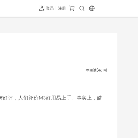
登录 | 注册
-SH1投屏器
HC-5GP摄像头
￥339.00
￥349.00
阅读(4614)
与好评，人们评价
好用易上手。事实上，皓
M3