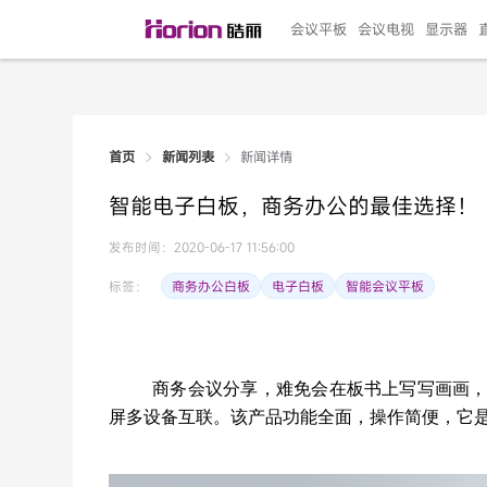
会议平板
会议电视
显示器
新闻详情
首页
新闻列表
135"LED一体机
100寸会议电视
R系列高端旗舰
110寸会议平板
27"专业直播机
86寸艺术电视
HG-D2投屏器
162"LED一体机
G系列高刷电竞
105寸会议平板
98寸会议电视
75寸艺术电视
HG-P1投屏器
I系列
98寸
86寸
65寸
HC-
271
智能电子白板，商务办公的最佳选择！
￥299999.00
￥99999.00
￥11999.00
￥9999.00
￥4999.00
￥4599.00
￥199.00
￥399999.00
￥89999.00
￥9499.00
￥4999.00
￥3199.00
￥299.00
￥569
￥69
￥54
￥25
￥5
￥2
发布时间：2020-06-17 11:56:00
商务办公白板
电子白板
智能会议平板
标签：
商务会议分享，难免会在板书上写写画画
屏多设备互联。该产品功能全面，操作简便，它