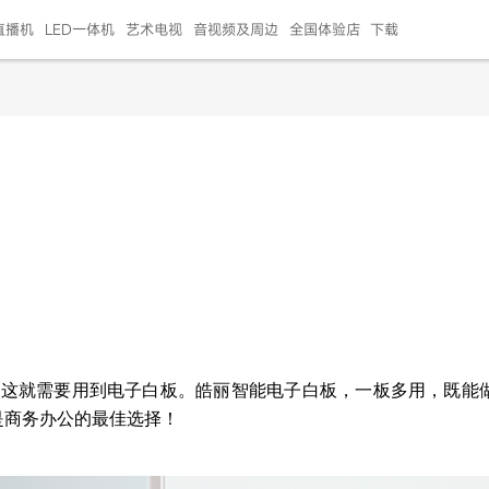
直播机
LED一体机
艺术电视
音视频及周边
全国体验店
下载
智慧家用
会议平板
会议电视
艺术电视
5E摄像头
"LED巨幕
N系列商用办公
86寸会议平板
55寸艺术电视
75寸会议电视
HG-2S投屏器
217"LED巨幕
H系列 行业商用
65寸会议电视
75寸会议平板
OPS电脑模块
65寸会议平板
55寸会议电视
HC-5M摄像头
HG
999.00
999.00
99.00
99.00
99.00
99.00
￥469999.00
￥45999.00
￥4099.00
￥1599.00
￥399.00
￥499.00
￥25999.00
￥2999.00
￥4999.00
￥799.00
￥14999.00
￥2399.00
￥999.00
，这就需要用到电子白板。皓丽智能电子白板，一板多用，既能
是商务办公的最佳选择！