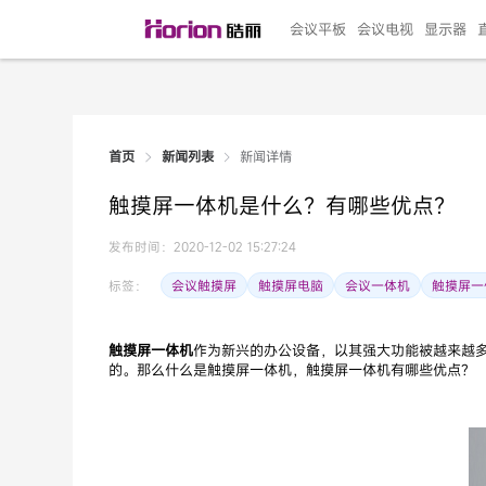
会议平板
会议电视
显示器
新闻详情
首页
新闻列表
135"LED一体机
100寸会议电视
R系列高端旗舰
110寸会议平板
27"专业直播机
86寸艺术电视
HG-D2投屏器
162"LED一体机
G系列高刷电竞
105寸会议平板
98寸会议电视
75寸艺术电视
HG-P1投屏器
I系列
98寸
86寸
65寸
HC-
271
触摸屏一体机是什么？有哪些优点？
￥299999.00
￥99999.00
￥11999.00
￥9999.00
￥4999.00
￥4599.00
￥199.00
￥399999.00
￥89999.00
￥9499.00
￥4999.00
￥3199.00
￥299.00
￥569
￥69
￥54
￥25
￥5
￥2
发布时间：2020-12-02 15:27:24
会议触摸屏
触摸屏电脑
会议一体机
触摸屏一
标签：
触摸屏一体机
作为新兴的办公设备，以其强大功能被越来越
的。那么什么是触摸屏一体机，触摸屏一体机有哪些优点？