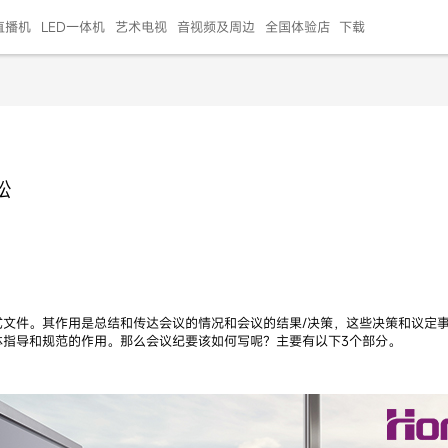
直播机
LED一体机
艺术电视
音视频及周边
全国体验店
下载
智慧家用
会议平板
会议电视
艺术电视
5E摄像头
"LED巨幕
N系列商用办公
86寸会议平板
55寸艺术电视
75寸会议电视
HG-2S投屏器
217"LED巨幕
H系列 行业商用
65寸会议电视
75寸会议平板
OPS电脑模块
65寸会议平板
55寸会议电视
HC-5M摄像头
HG
松
999.00
999.00
99.00
99.00
99.00
99.00
￥469999.00
￥45999.00
￥4099.00
￥1599.00
￥399.00
￥499.00
￥25999.00
￥2999.00
￥4999.00
￥799.00
￥14999.00
￥2399.00
￥999.00
式文件。其作用是总结和传达会议的情况和会议的结果/决策，这些决策和议定
体指导和规范的作用。那么会议纪要该如何写呢？主要有以下3个部分。