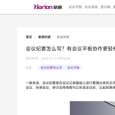
会议平板
会议电视
显示器
新闻详情
首页
新闻列表
135"LED一体机
100寸会议电视
R系列高端旗舰
110寸会议平板
27"专业直播机
86寸艺术电视
HG-D2投屏器
162"LED一体机
G系列高刷电竞
105寸会议平板
98寸会议电视
75寸艺术电视
HG-P1投屏器
I系列
98寸
86寸
65寸
HC-
271
会议纪要怎么写？有会议平板协作更轻
￥299999.00
￥99999.00
￥11999.00
￥9999.00
￥4999.00
￥4599.00
￥199.00
￥399999.00
￥89999.00
￥9499.00
￥4999.00
￥3199.00
￥299.00
￥569
￥69
￥54
￥25
￥5
￥2
发布时间：2020-12-21 09:56:46
会议纪要怎么写
会议平板
标签：
一般来说，会议纪要是在会议记录基础上进行整理出来的正
会议、协调会议、研讨会等等都可以形成会议纪，以起到具