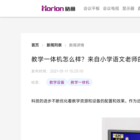
会议平板
会议电视
显示器
新闻详情
首页
新闻列表
135"LED一体机
100寸会议电视
R系列高端旗舰
110寸会议平板
27"专业直播机
86寸艺术电视
HG-D2投屏器
162"LED一体机
G系列高刷电竞
105寸会议平板
98寸会议电视
75寸艺术电视
HG-P1投屏器
I系列
98寸
86寸
65寸
HC-
271
教学一体机怎么样？来自小学语文老师
￥299999.00
￥99999.00
￥11999.00
￥9999.00
￥4999.00
￥4599.00
￥199.00
￥399999.00
￥89999.00
￥9499.00
￥4999.00
￥3199.00
￥299.00
￥569
￥69
￥54
￥25
￥5
￥2
发布时间：2021-01-11 15:25:10
教学设备
教学一体机
标签：
科技的进步不断优化着教学资源和设备的配置和效果。作为