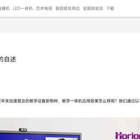
直播机
LED一体机
艺术电视
音视频及周边
全国体验店
下载
智慧家用
会议平板
会议电视
艺术电视
5E摄像头
"LED巨幕
N系列商用办公
86寸会议平板
55寸艺术电视
75寸会议电视
HG-2S投屏器
217"LED巨幕
H系列 行业商用
65寸会议电视
75寸会议平板
OPS电脑模块
65寸会议平板
55寸会议电视
HC-5M摄像头
HG
的自述
999.00
999.00
99.00
99.00
99.00
99.00
￥469999.00
￥45999.00
￥4099.00
￥1599.00
￥399.00
￥499.00
￥25999.00
￥2999.00
￥4999.00
￥799.00
￥14999.00
￥2399.00
￥999.00
近年来加速普及的教学设备新物种，教学一体机应用效果怎么样呢？我们通过以