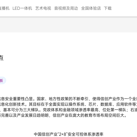
直播机
LED一体机
艺术电视
音视频及周边
全国体验店
下载
智慧家用
会议平板
会议电视
艺术电视
5E摄像头
"LED巨幕
N系列商用办公
86寸会议平板
55寸艺术电视
75寸会议电视
HG-2S投屏器
217"LED巨幕
H系列 行业商用
65寸会议电视
75寸会议平板
OPS电脑模块
65寸会议平板
55寸会议电视
HC-5M摄像头
HG
点
999.00
999.00
99.00
99.00
99.00
99.00
￥469999.00
￥45999.00
￥4099.00
￥1599.00
￥399.00
￥499.00
￥25999.00
￥2999.00
￥4999.00
￥799.00
￥14999.00
￥2399.00
￥999.00
板
信息安全重要性凸显。国家、地方性政策的不断牵引，使得信创产业作为一个全
信息化创新技术。其目标在于全面实现以操作系统、芯片、数据库、应用软件等
来看，基本可分为三大梯队。党政体系和金融领域渗透率最高，位处第一梯队；
渐完善以及产业发展日趋明朗，信创产业在庞大的教育市场布局空间巨大。
中国信创产业“2+8”安全可控体系渗透率