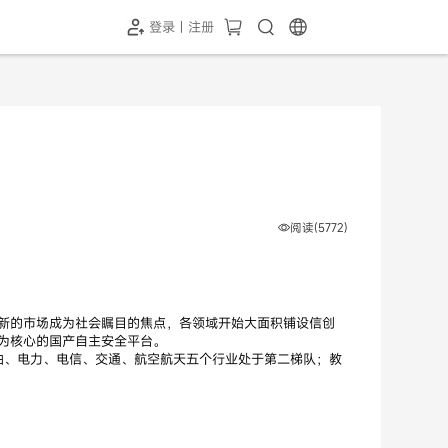
登录 | 注册
-SH1投屏器
HC-5GP摄像头
￥339.00
￥349.00
阅读(5772)
新的市场成为社会瞩目的焦点，各领域开始大面积铺设信创
为核心的国产自主安全平台。
石油、电力、电信、交通、航空航天五个行业处于第二梯队；教