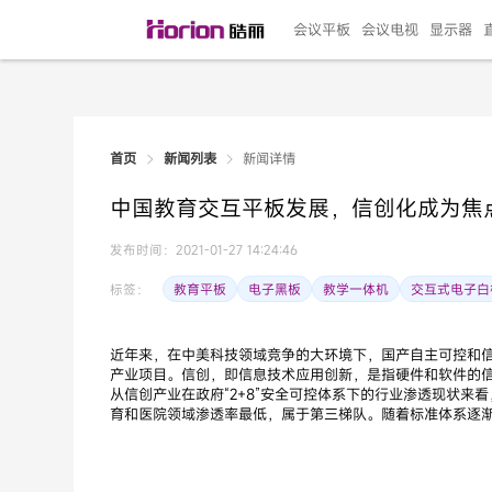
会议平板
会议电视
显示器
新闻详情
首页
新闻列表
135"LED一体机
100寸会议电视
R系列高端旗舰
110寸会议平板
27"专业直播机
86寸艺术电视
HG-D2投屏器
162"LED一体机
G系列高刷电竞
105寸会议平板
98寸会议电视
75寸艺术电视
HG-P1投屏器
I系列
98寸
86寸
65寸
HC-
271
中国教育交互平板发展，信创化成为焦
￥299999.00
￥99999.00
￥11999.00
￥9999.00
￥4999.00
￥4599.00
￥199.00
￥399999.00
￥89999.00
￥9499.00
￥4999.00
￥3199.00
￥299.00
￥569
￥69
￥54
￥25
￥5
￥2
发布时间：2021-01-27 14:24:46
教育平板
电子黑板
教学一体机
交互式电子白
标签：
近年来，在中美科技领域竞争的大环境下，国产自主可控和
产业项目。信创，即信息技术应用创新，是指硬件和软件的
从信创产业在政府“2+8”安全可控体系下的行业渗透现状
育和医院领域渗透率最低，属于第三梯队。随着标准体系逐