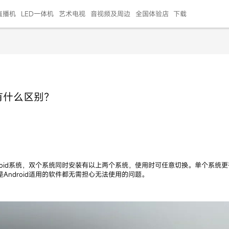
直播机
LED一体机
艺术电视
音视频及周边
全国体验店
下载
智慧家用
会议平板
会议电视
艺术电视
5E摄像头
"LED巨幕
N系列商用办公
86寸会议平板
55寸艺术电视
75寸会议电视
HG-2S投屏器
217"LED巨幕
H系列 行业商用
65寸会议电视
75寸会议平板
OPS电脑模块
65寸会议平板
55寸会议电视
HC-5M摄像头
HG
d有什么区别？
999.00
999.00
99.00
99.00
99.00
99.00
￥469999.00
￥45999.00
￥4099.00
￥1599.00
￥399.00
￥499.00
￥25999.00
￥2999.00
￥4999.00
￥799.00
￥14999.00
￥2399.00
￥999.00
ndroid系统，双个系统同时安装有以上两个系统，使用时可任意切换。单个系
是Android适用的软件都无需担心无法使用的问题。