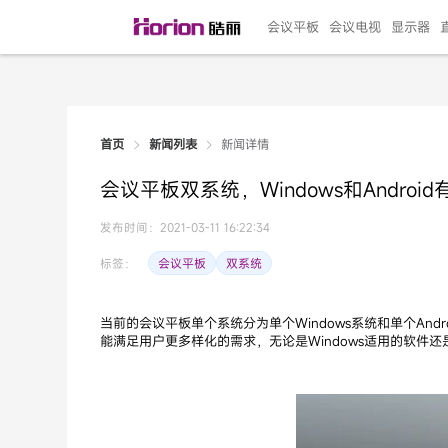
会议平板
会议电视
显示器
新闻详情
首页
新闻列表
135"LED一体机
100寸会议电视
R系列高端旗舰
110寸会议平板
27"专业直播机
86寸艺术电视
HG-D2投屏器
162"LED一体机
G系列高刷电竞
105寸会议平板
98寸会议电视
75寸艺术电视
HG-P1投屏器
I系列
98寸
86寸
65寸
HC-
271
会议平板双系统，Windows和Androi
￥299999.00
￥99999.00
￥11999.00
￥9999.00
￥4999.00
￥4599.00
￥199.00
￥399999.00
￥89999.00
￥9499.00
￥4999.00
￥3199.00
￥299.00
￥569
￥69
￥54
￥25
￥5
￥2
发布时间：2021-03-11 16:22:34
会议平板
双系统
标签：
当前的会议平板单个系统分为单个Windows系统和单个A
能满足用户更多样化的需求，无论是Windows适用的软件还