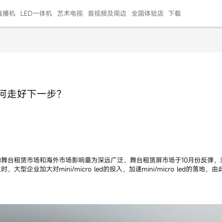
直播机
LED一体机
艺术电视
音视频及周边
全国体验店
下载
智慧家用
会议平板
会议电视
艺术电视
5E摄像头
"LED巨幕
N系列商用办公
86寸会议平板
55寸艺术电视
75寸会议电视
HG-2S投屏器
217"LED巨幕
H系列 行业商用
65寸会议电视
75寸会议平板
OPS电脑模块
65寸会议平板
55寸会议电视
HC-5M摄像头
HG
如何走好下一步？
999.00
999.00
99.00
99.00
99.00
99.00
￥469999.00
￥45999.00
￥4099.00
￥1599.00
￥399.00
￥499.00
￥25999.00
￥2999.00
￥4999.00
￥799.00
￥14999.00
￥2399.00
￥999.00
的舞台租赁市场和海外市场影响最为深远广泛，舞台租赁屏市场于10月份反弹
型企业加大对mini/micro led的投入，加速mini/micro led