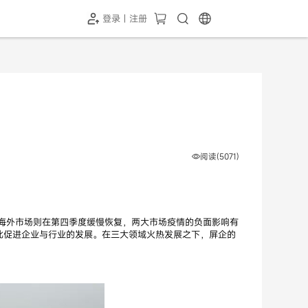
登录 | 注册
-SH1投屏器
HC-5GP摄像头
￥339.00
￥349.00
阅读(5071)
，海外市场则在第四季度缓慢恢复，两大市场疫情的负面影响有
的落地，由此促进企业与行业的发展。在三大领域火热发展之下，屏企的