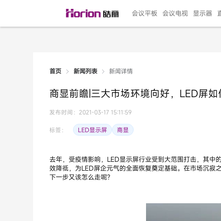
会议平板
会议电视
显示器
新闻详情
首页
新闻列表
135"LED一体机
100寸会议电视
R系列高端旗舰
110寸会议平板
27"专业直播机
86寸艺术电视
HG-D2投屏器
162"LED一体机
G系列高刷电竞
105寸会议平板
98寸会议电视
75寸艺术电视
HG-P1投屏器
I系列
98寸
86寸
65寸
HC-
271
商显前瞻|三大市场环境向好，LED屏
￥299999.00
￥99999.00
￥11999.00
￥9999.00
￥4999.00
￥4599.00
￥199.00
￥399999.00
￥89999.00
￥9499.00
￥4999.00
￥3199.00
￥299.00
￥569
￥69
￥54
￥25
￥5
￥2
发布时间：2021-03-17 15:11:59
LED显示屏
商显
标签：
去年，受疫情影响，LED显示屏行业受到大范围打击，其中
效降彽，为LED屏企元气的全面恢复奠定基础。在市场沉寂之时，大
下一步又该怎么走呢?