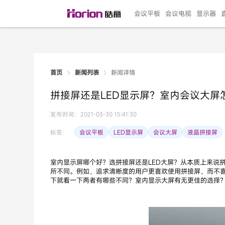
会议平板
会议电视
显示器
新闻详情
首页
新闻列表
135"LED一体机
100寸会议电视
R系列高端旗舰
110寸会议平板
27"专业直播机
86寸艺术电视
HG-D2投屏器
162"LED一体机
G系列高刷电竞
105寸会议平板
98寸会议电视
75寸艺术电视
HG-P1投屏器
I系列
98寸
86寸
65寸
HC-
271
拼接屏还是LED显示屏？室内会议大屏
￥299999.00
￥99999.00
￥11999.00
￥9999.00
￥4999.00
￥4599.00
￥199.00
￥399999.00
￥89999.00
￥9499.00
￥4999.00
￥3199.00
￥299.00
￥569
￥69
￥54
￥25
￥5
￥2
发布时间：2021-03-30 15:41:30
会议平板
LED显示屏
会议大屏
液晶拼接屏
标签：
室内显示屏哪个好？选拼接屏还是LED大屏？从本质上来说
所不同。例如，追求清晰度的用户更喜欢使用拼接屏，而不喜
下就看一下两者有哪些不同？室内显示大屏有无更佳的选择