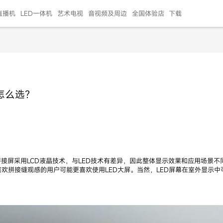
直播机
LED一体机
艺术电视
音视频及周边
全国体验店
下载
智慧家用
会议平板
会议电视
艺术电视
5E摄像头
"LED巨幕
N系列商用办公
86寸会议平板
55寸艺术电视
75寸会议电视
HG-2S投屏器
217"LED巨幕
H系列 行业商用
65寸会议电视
75寸会议平板
OPS电脑模块
65寸会议平板
55寸会议电视
HC-5M摄像头
HG
怎么选？
999.00
999.00
99.00
99.00
99.00
99.00
￥469999.00
￥45999.00
￥4099.00
￥1599.00
￥399.00
￥499.00
￥25999.00
￥2999.00
￥4999.00
￥799.00
￥14999.00
￥2399.00
￥999.00
拼接屏采用LCD液晶技术，与LED技术有差异，因此整体显示效果和应用场景
欢拼接缝观感的用户可能更喜欢使用LED大屏。当然，LED屏幕在室外显示
？