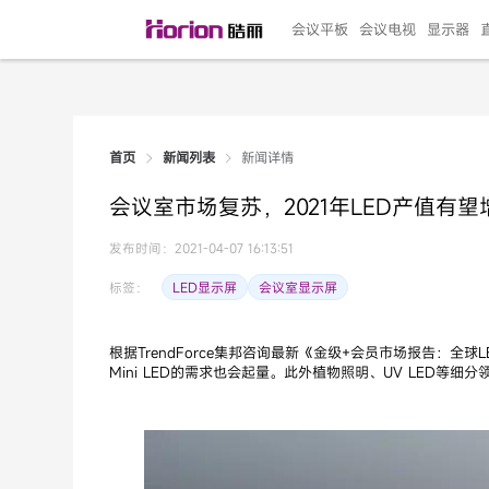
会议平板
会议电视
显示器
新闻详情
首页
新闻列表
135"LED一体机
100寸会议电视
R系列高端旗舰
110寸会议平板
27"专业直播机
86寸艺术电视
HG-D2投屏器
162"LED一体机
G系列高刷电竞
105寸会议平板
98寸会议电视
75寸艺术电视
HG-P1投屏器
I系列
98寸
86寸
65寸
HC-
271
会议室市场复苏，2021年LED产值有望增
￥299999.00
￥99999.00
￥11999.00
￥9999.00
￥4999.00
￥4599.00
￥199.00
￥399999.00
￥89999.00
￥9499.00
￥4999.00
￥3199.00
￥299.00
￥569
￥69
￥54
￥25
￥5
￥2
发布时间：2021-04-07 16:13:51
LED显示屏
会议室显示屏
标签：
根据TrendForce集邦咨询最新《金级+会员市场报告：全球
Mini LED的需求也会起量。此外植物照明、UV LED等细分