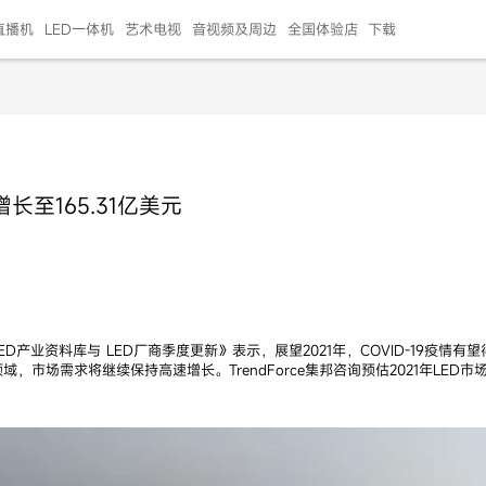
直播机
LED一体机
艺术电视
音视频及周边
全国体验店
下载
智慧家用
会议平板
会议电视
艺术电视
5E摄像头
"LED巨幕
N系列商用办公
86寸会议平板
55寸艺术电视
75寸会议电视
HG-2S投屏器
217"LED巨幕
H系列 行业商用
65寸会议电视
75寸会议平板
OPS电脑模块
65寸会议平板
55寸会议电视
HC-5M摄像头
HG
长至165.31亿美元
999.00
999.00
99.00
99.00
99.00
99.00
￥469999.00
￥45999.00
￥4099.00
￥1599.00
￥399.00
￥499.00
￥25999.00
￥2999.00
￥4999.00
￥799.00
￥14999.00
￥2399.00
￥999.00
LED产业资料库与 LED厂商季度更新》表示，展望2021年，COVID-19疫
领域，市场需求将继续保持高速增长。TrendForce集邦咨询预估2021年LED市场