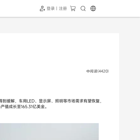
登录 | 注册
-SH1投屏器
HC-5GP摄像头
￥339.00
￥349.00
阅读(4420)
情有望得到缓解，车用LED、显示屏、照明等市场需求有望恢复，
产值成长至165.31亿美金。