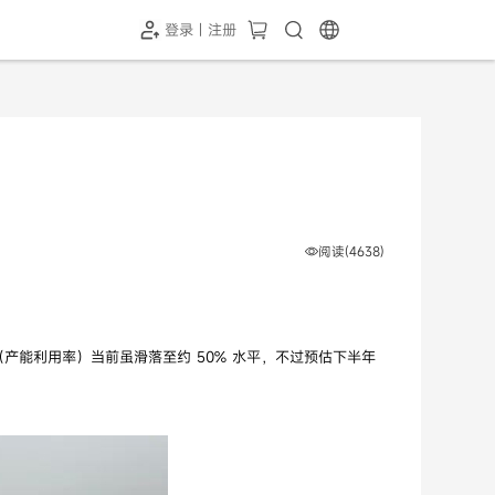
登录 | 注册
-SH1投屏器
HC-5GP摄像头
￥339.00
￥349.00
阅读(4638)
稼动率（产能利用率）当前虽滑落至约 50% 水平，不过预估下半年