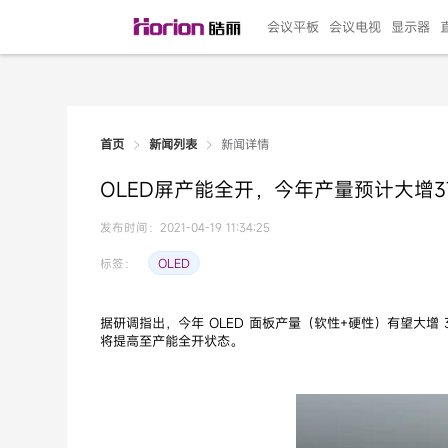
会议平板
会议电视
显示器
新闻详情
首页
新闻列表
135"LED一体机
100寸会议电视
R系列高端旗舰
110寸会议平板
27"专业直播机
86寸艺术电视
HG-D2投屏器
162"LED一体机
G系列高刷电竞
105寸会议平板
98寸会议电视
75寸艺术电视
HG-P1投屏器
I系列
98寸
86寸
65寸
HC-
271
OLED屏产能全开，今年产量预计大增3
￥299999.00
￥99999.00
￥11999.00
￥9999.00
￥4999.00
￥4599.00
￥199.00
￥399999.00
￥89999.00
￥9499.00
￥4999.00
￥3199.00
￥299.00
￥569
￥69
￥54
￥25
￥5
￥2
发布时间：2021-04-19 11:34:25
OLED
标签：
据研调指出，今年 OLED 面板产量（软性+硬性）有望大增 37
将提高至产能全开状态。