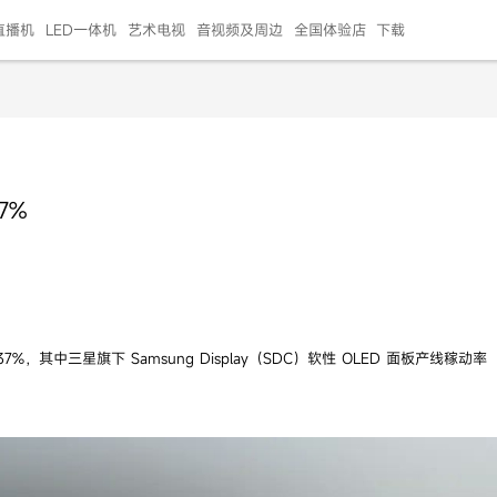
直播机
LED一体机
艺术电视
音视频及周边
全国体验店
下载
智慧家用
会议平板
会议电视
艺术电视
5E摄像头
"LED巨幕
N系列商用办公
86寸会议平板
55寸艺术电视
75寸会议电视
HG-2S投屏器
217"LED巨幕
H系列 行业商用
65寸会议电视
75寸会议平板
OPS电脑模块
65寸会议平板
55寸会议电视
HC-5M摄像头
HG
7%
999.00
999.00
99.00
99.00
99.00
99.00
￥469999.00
￥45999.00
￥4099.00
￥1599.00
￥399.00
￥499.00
￥25999.00
￥2999.00
￥4999.00
￥799.00
￥14999.00
￥2399.00
￥999.00
%，其中三星旗下 Samsung Display（SDC）软性 OLED 面板产线