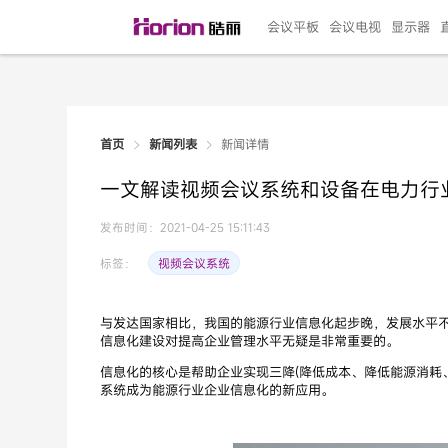
会议平板
会议电视
显示器
新闻详情
首页
新闻列表
135"LED一体机
100寸会议电视
R系列高端旗舰
110寸会议平板
27"专业直播机
86寸艺术电视
HG-D2投屏器
162"LED一体机
G系列高刷电竞
105寸会议平板
98寸会议电视
75寸艺术电视
HG-P1投屏器
I系列
98寸
86寸
65寸
HC-
271
一文解读视频会议系统和设备在电力行
￥299999.00
￥99999.00
￥11999.00
￥9999.00
￥4999.00
￥4599.00
￥199.00
￥399999.00
￥89999.00
￥9499.00
￥4999.00
￥3199.00
￥299.00
￥569
￥69
￥54
￥25
￥5
￥2
发布时间：2021-04-25 15:11:43
视频会议系统
标签：
与发达国家相比，我国的能源行业信息化起步晚，发展水平
信息化建设对提高企业管理水平无疑是非常重要的。
信息化的核心是帮助企业实现三降(降低成本、降低能源消耗、
系统成为能源行业企业信息化的新应用。