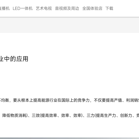
直播机
LED一体机
艺术电视
音视频及周边
全国体验店
下载
智慧家用
会议平板
会议电视
艺术电视
5E摄像头
"LED巨幕
N系列商用办公
86寸会议平板
55寸艺术电视
75寸会议电视
HG-2S投屏器
217"LED巨幕
H系列 行业商用
65寸会议电视
75寸会议平板
OPS电脑模块
65寸会议平板
55寸会议电视
HC-5M摄像头
HG
业中的应用
999.00
999.00
99.00
99.00
99.00
99.00
￥469999.00
￥45999.00
￥4099.00
￥1599.00
￥399.00
￥499.00
￥25999.00
￥2999.00
￥4999.00
￥799.00
￥14999.00
￥2399.00
￥999.00
不均衡，要从根本上提高能源行业在国际上的竞争力，不仅要提高产值、利润销
降低物质消耗)、三效(提高效率、效率、效率)、三力(提高生产力、创新力、