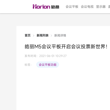
会议平板
会议电视
显示器
新闻详情
首页
新闻列表
135"LED一体机
100寸会议电视
R系列高端旗舰
110寸会议平板
27"专业直播机
86寸艺术电视
HG-D2投屏器
162"LED一体机
G系列高刷电竞
105寸会议平板
98寸会议电视
75寸艺术电视
HG-P1投屏器
I系列
98寸
86寸
65寸
HC-
271
皓丽M5会议平板开启会议投票新世界
￥299999.00
￥99999.00
￥11999.00
￥9999.00
￥4999.00
￥4599.00
￥199.00
￥399999.00
￥89999.00
￥9499.00
￥4999.00
￥3199.00
￥299.00
￥569
￥69
￥54
￥25
￥5
￥2
发布时间：2021-06-01 10:29:27
会议平板功能
标签：