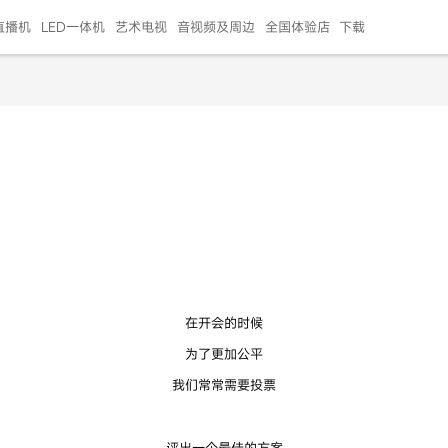
直播机
LED一体机
艺术电视
音视频及周边
全国体验店
下载
智慧家用
会议平板
会议电视
艺术电视
5E摄像头
"LED巨幕
N系列商用办公
86寸会议平板
55寸艺术电视
75寸会议电视
HG-2S投屏器
217"LED巨幕
H系列 行业商用
65寸会议电视
75寸会议平板
OPS电脑模块
65寸会议平板
55寸会议电视
HC-5M摄像头
HG
！
999.00
999.00
99.00
99.00
99.00
99.00
￥469999.00
￥45999.00
￥4099.00
￥1599.00
￥399.00
￥499.00
￥25999.00
￥2999.00
￥4999.00
￥799.00
￥14999.00
￥2399.00
￥999.00
在开会的时候
为了更加公平
我们常常需要投票
评出一个最佳的方案