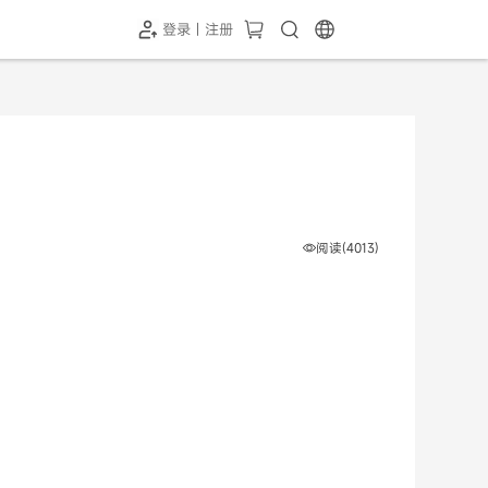
登录 | 注册
-SH1投屏器
HC-5GP摄像头
￥339.00
￥349.00
阅读(4013)