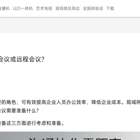
直播机
LED一体机
艺术电视
音视频及周边
全国体验店
下载
智慧家用
会议平板
会议电视
艺术电视
5E摄像头
"LED巨幕
N系列商用办公
86寸会议平板
55寸艺术电视
75寸会议电视
HG-2S投屏器
217"LED巨幕
H系列 行业商用
65寸会议电视
75寸会议平板
OPS电脑模块
65寸会议平板
55寸会议电视
HC-5M摄像头
HG
会议或远程会议？
999.00
999.00
99.00
99.00
99.00
99.00
￥469999.00
￥45999.00
￥4099.00
￥1599.00
￥399.00
￥499.00
￥25999.00
￥2999.00
￥4999.00
￥799.00
￥14999.00
￥2399.00
￥999.00
要的角色，可有效提高企业人员办公效率，降低企业成本。局域
会议需要准备什么？
设备这三方面进行考虑和准备。