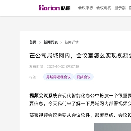
会议平板
会议电视
显示器
新闻详情
首页
新闻列表
135"LED一体机
100寸会议电视
R系列高端旗舰
110寸会议平板
27"专业直播机
86寸艺术电视
HG-D2投屏器
162"LED一体机
G系列高刷电竞
105寸会议平板
98寸会议电视
75寸艺术电视
HG-P1投屏器
I系列
98寸
86寸
65寸
HC-
271
在公司局域网内，会议室怎么实现视频
￥299999.00
￥99999.00
￥11999.00
￥9999.00
￥4999.00
￥4599.00
￥199.00
￥399999.00
￥89999.00
￥9499.00
￥4999.00
￥3199.00
￥299.00
￥569
￥69
￥54
￥25
￥5
￥2
发布时间：2021-10-02 09:07:15
局域网远程会议
视频会议
标签：
视频会议系统
在现代智能化办公中扮演一个很重
要信息。今天我们来了解一下局域网内部署视频
部署视频会议需要从会议软件，部署网络、会议