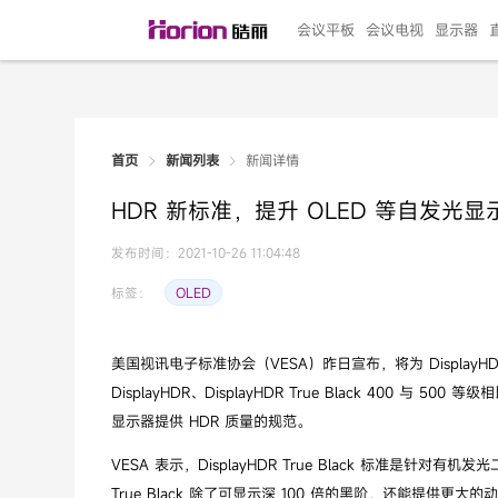
会议平板
会议电视
显示器
新闻详情
首页
新闻列表
135"LED一体机
100寸会议电视
R系列高端旗舰
110寸会议平板
27"专业直播机
86寸艺术电视
HG-D2投屏器
162"LED一体机
G系列高刷电竞
105寸会议平板
98寸会议电视
75寸艺术电视
HG-P1投屏器
I系列
98寸
86寸
65寸
HC-
271
HDR 新标准，提升 OLED 等自发光
￥299999.00
￥99999.00
￥11999.00
￥9999.00
￥4999.00
￥4599.00
￥199.00
￥399999.00
￥89999.00
￥9499.00
￥4999.00
￥3199.00
￥299.00
￥569
￥69
￥54
￥25
￥5
￥2
发布时间：2021-10-26 11:04:48
OLED
标签：
美国视讯电子标准协会（VESA）昨日宣布，将为 DisplayHDR T
DisplayHDR、DisplayHDR True Black 400 
显示器提供 HDR 质量的规范。
VESA 表示，DisplayHDR True Black 标准是针对有机
True Black 除了可显示深 100 倍的黑阶，还能提供