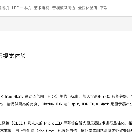
直播机
LED一体机
艺术电视
音视频及周边
全国体验店
下载
智慧家用
会议平板
会议电视
艺术电视
5E摄像头
"LED巨幕
N系列商用办公
86寸会议平板
55寸艺术电视
75寸会议电视
HG-2S投屏器
217"LED巨幕
H系列 行业商用
65寸会议电视
75寸会议平板
OPS电脑模块
65寸会议平板
55寸会议电视
HC-5M摄像头
HG
显示视觉体验
999.00
999.00
99.00
99.00
99.00
99.00
￥469999.00
￥45999.00
￥4099.00
￥1599.00
￥399.00
￥499.00
￥25999.00
￥2999.00
￥4999.00
￥799.00
￥14999.00
￥2399.00
￥999.00
rue Black 高动态范围（HDR）规格与标准，加入全新的 600 效能等级。全新的 D
与 500 等级相比，能提供更高的亮度。DisplayHDR 与DisplayHDR True B
发光二极管（OLED）及未来的 MicroLED 屏幕等自发光显示器技术进行最佳化。相较于 VE
更大的动态范围，且上升时间（rise time）也提升四倍，这让家庭剧院与游戏爱好