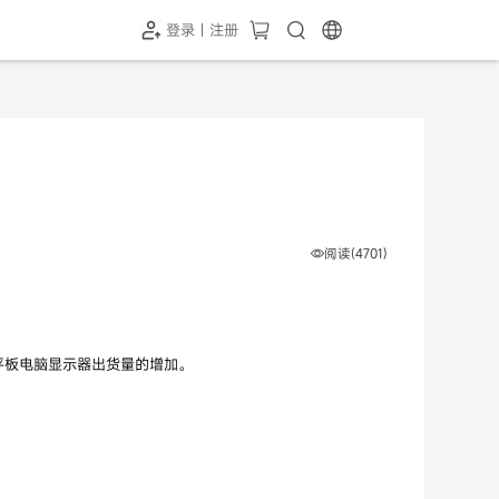
登录 | 注册
-SH1投屏器
HC-5GP摄像头
￥339.00
￥349.00
阅读(4701)
和平板电脑显示器出货量的增加。