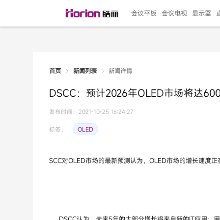
会议平板
会议电视
显示器
新闻详情
首页
新闻列表
135"LED一体机
100寸会议电视
R系列高端旗舰
110寸会议平板
27"专业直播机
86寸艺术电视
HG-D2投屏器
162"LED一体机
G系列高刷电竞
105寸会议平板
98寸会议电视
75寸艺术电视
HG-P1投屏器
I系列
98寸
86寸
65寸
HC-
271
DSCC：预计2026年OLED市场将达60
￥299999.00
￥99999.00
￥11999.00
￥9999.00
￥4999.00
￥4599.00
￥199.00
￥399999.00
￥89999.00
￥9499.00
￥4999.00
￥3199.00
￥299.00
￥569
￥69
￥54
￥25
￥5
￥2
发布时间：2021-10-25 16:24:27
OLED
标签：
SCC对OLED市场的最新预测认为，OLED市场的增长速度
DSCC认为，未来5年的大部分增长将来自新的IT应用：用