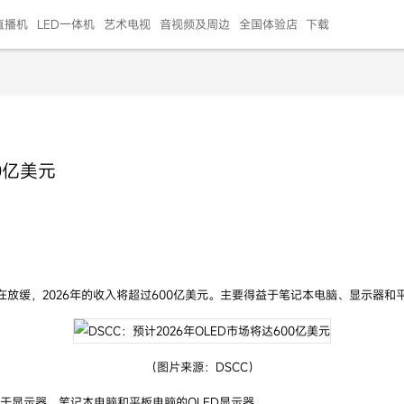
直播机
LED一体机
艺术电视
音视频及周边
全国体验店
下载
智慧家用
会议平板
会议电视
艺术电视
5E摄像头
"LED巨幕
N系列商用办公
86寸会议平板
55寸艺术电视
75寸会议电视
HG-2S投屏器
217"LED巨幕
H系列 行业商用
65寸会议电视
75寸会议平板
OPS电脑模块
65寸会议平板
55寸会议电视
HC-5M摄像头
HG
0亿美元
999.00
999.00
99.00
99.00
99.00
99.00
￥469999.00
￥45999.00
￥4099.00
￥1599.00
￥399.00
￥499.00
￥25999.00
￥2999.00
￥4999.00
￥799.00
￥14999.00
￥2399.00
￥999.00
正在放缓，2026年的收入将超过600亿美元。主要得益于笔记本电脑、显示器
（图片来源：DSCC）
于显示器、笔记本电脑和平板电脑的OLED显示器。