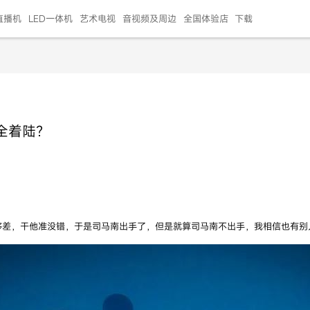
直播机
LED一体机
艺术电视
音视频及周边
全国体验店
下载
智慧家用
会议平板
会议电视
艺术电视
5E摄像头
"LED巨幕
N系列商用办公
86寸会议平板
55寸艺术电视
75寸会议电视
HG-2S投屏器
217"LED巨幕
H系列 行业商用
65寸会议电视
75寸会议平板
OPS电脑模块
65寸会议平板
55寸会议电视
HC-5M摄像头
HG
全着陆？
999.00
999.00
99.00
99.00
99.00
99.00
￥469999.00
￥45999.00
￥4099.00
￥1599.00
￥399.00
￥499.00
￥25999.00
￥2999.00
￥4999.00
￥799.00
￥14999.00
￥2399.00
￥999.00
够差，干他准没错，于是司马南出手了，但是就算司马南不出手，我相信也有别