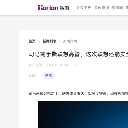
会议平板
会议电视
显示器
新闻详情
首页
新闻列表
135"LED一体机
100寸会议电视
R系列高端旗舰
110寸会议平板
27"专业直播机
86寸艺术电视
HG-D2投屏器
162"LED一体机
G系列高刷电竞
105寸会议平板
98寸会议电视
75寸艺术电视
HG-P1投屏器
I系列
98寸
86寸
65寸
HC-
271
司马南手撕联想高管，这次联想还能安
￥299999.00
￥99999.00
￥11999.00
￥9999.00
￥4999.00
￥4599.00
￥199.00
￥399999.00
￥89999.00
￥9499.00
￥4999.00
￥3199.00
￥299.00
￥569
￥69
￥54
￥25
￥5
￥2
发布时间：2021-11-22 14:01:50
联想
标签：
司马南很会挑对手，联想体量够大，知名度够高，现在舆情