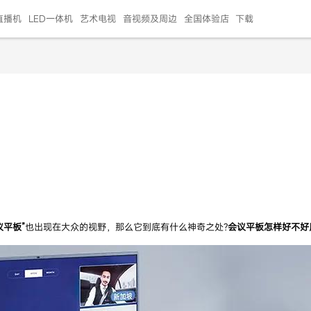
直播机
LED一体机
艺术电视
音视频及周边
全国体验店
下载
智慧家用
会议平板
会议电视
艺术电视
5E摄像头
"LED巨幕
N系列商用办公
86寸会议平板
55寸艺术电视
75寸会议电视
HG-2S投屏器
217"LED巨幕
H系列 行业商用
65寸会议电视
75寸会议平板
OPS电脑模块
65寸会议平板
55寸会议电视
HC-5M摄像头
HG
999.00
999.00
99.00
99.00
99.00
99.00
￥469999.00
￥45999.00
￥4099.00
￥1599.00
￥399.00
￥499.00
￥25999.00
￥2999.00
￥4999.00
￥799.00
￥14999.00
￥2399.00
￥999.00
议平板
”
也出现在大众的视野，那么它到底有什么神奇之处?
会议平板怎样好不好