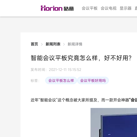
会议平板
会议电视
显示器
新闻详情
首页
新闻列表
135"LED一体机
100寸会议电视
R系列高端旗舰
110寸会议平板
27"专业直播机
86寸艺术电视
HG-D2投屏器
162"LED一体机
G系列高刷电竞
105寸会议平板
98寸会议电视
75寸艺术电视
HG-P1投屏器
I系列
98寸
86寸
65寸
HC-
271
智能会议平板究竟怎么样，好不好用？
￥299999.00
￥99999.00
￥11999.00
￥9999.00
￥4999.00
￥4599.00
￥199.00
￥399999.00
￥89999.00
￥9499.00
￥4999.00
￥3199.00
￥299.00
￥569
￥69
￥54
￥25
￥5
￥2
发布时间：2021-12-11 15:15:52
会议平板怎么样
会议平板好用吗
标签：
近年“智能会议”这个概念被大家所提及，而一款开会神器
“
会