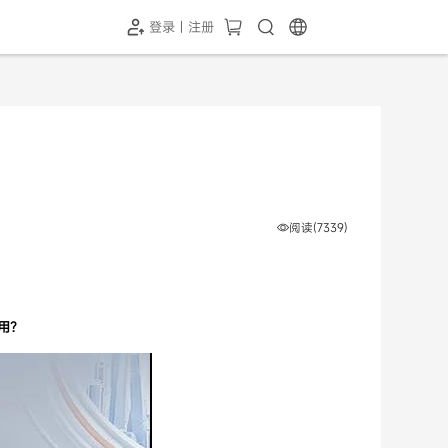
登录 | 注册
-SH1投屏器
HC-5GP摄像头
￥339.00
￥349.00
阅读(7339)
用？