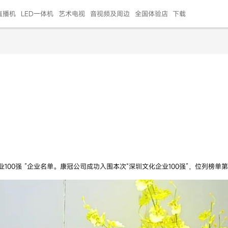
直播机
LED一体机
艺术电视
音视频及周边
全国体验店
下载
智慧家用
会议平板
会议电视
艺术电视
5E摄像头
"LED巨幕
N系列商用办公
86寸会议平板
55寸艺术电视
75寸会议电视
HG-2S投屏器
217"LED巨幕
H系列 行业商用
65寸会议电视
75寸会议平板
OPS电脑模块
65寸会议平板
55寸会议电视
HC-5M摄像头
HG
999.00
999.00
99.00
99.00
99.00
99.00
￥469999.00
￥45999.00
￥4099.00
￥1599.00
￥399.00
￥499.00
￥25999.00
￥2999.00
￥4999.00
￥799.00
￥14999.00
￥2399.00
￥999.00
业100强 ”企业名单。康冠公司成功入围本次“深圳文化企业100强”，位列榜单第