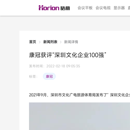
会议平板
会议电视
显示器
新闻详情
首页
新闻列表
135"LED一体机
100寸会议电视
R系列高端旗舰
110寸会议平板
27"专业直播机
86寸艺术电视
HG-D2投屏器
162"LED一体机
G系列高刷电竞
105寸会议平板
98寸会议电视
75寸艺术电视
HG-P1投屏器
I系列
98寸
86寸
65寸
HC-
271
康冠获评“深圳文化企业100强”
￥299999.00
￥99999.00
￥11999.00
￥9999.00
￥4999.00
￥4599.00
￥199.00
￥399999.00
￥89999.00
￥9499.00
￥4999.00
￥3199.00
￥299.00
￥569
￥69
￥54
￥25
￥5
￥2
发布时间：2022-02-18 09:05:35
康冠
标签：
2021年9月，深圳市文化广电旅游体育局发布了“ 深圳文化企