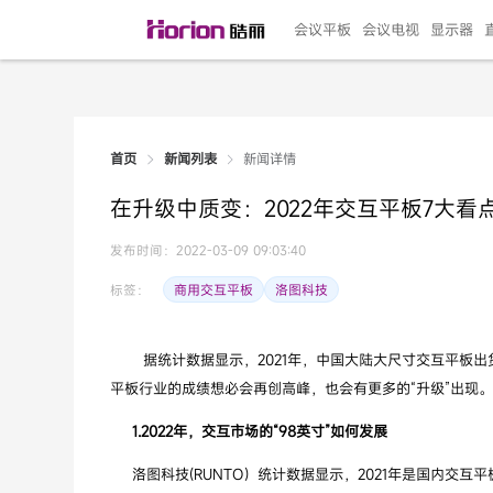
会议平板
会议电视
显示器
新闻详情
首页
新闻列表
135"LED一体机
100寸会议电视
R系列高端旗舰
110寸会议平板
27"专业直播机
86寸艺术电视
HG-D2投屏器
162"LED一体机
G系列高刷电竞
105寸会议平板
98寸会议电视
75寸艺术电视
HG-P1投屏器
I系列
98寸
86寸
65寸
HC-
271
在升级中质变：2022年交互平板7大看
￥299999.00
￥99999.00
￥11999.00
￥9999.00
￥4999.00
￥4599.00
￥199.00
￥399999.00
￥89999.00
￥9499.00
￥4999.00
￥3199.00
￥299.00
￥569
￥69
￥54
￥25
￥5
￥2
发布时间：2022-03-09 09:03:40
商用交互平板
洛图科技
标签：
据统计数据显示，2021年，中国大陆大尺寸交互平板出货总
平板行业的成绩想必会再创高峰，也会有更多的“升级”出现
1.2022年，交互市场的“98英寸”如何发展
洛图科技(RUNTO）统计数据显示，2021年是国内交互平