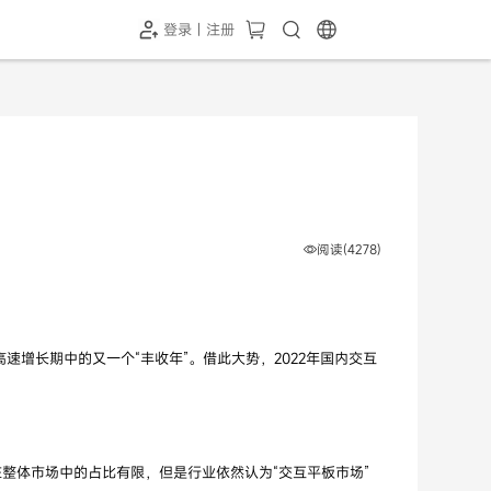
登录 | 注册
-SH1投屏器
HC-5GP摄像头
￥339.00
￥349.00
阅读(4278)
速增长期中的又一个“丰收年”。借此大势，2022年国内交互
然在整体市场中的占比有限，但是行业依然认为“交互平板市场”