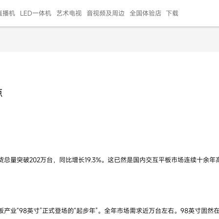
直播机
LED一体机
艺术电视
音视频及周边
全国体验店
下载
智慧家用
会议平板
会议电视
艺术电视
5E摄像头
"LED巨幕
N系列商用办公
86寸会议平板
55寸艺术电视
75寸会议电视
HG-2S投屏器
217"LED巨幕
H系列 行业商用
65寸会议电视
75寸会议平板
OPS电脑模块
65寸会议平板
55寸会议电视
HC-5M摄像头
HG
点
999.00
999.00
99.00
99.00
99.00
99.00
￥469999.00
￥45999.00
￥4099.00
￥1599.00
￥399.00
￥499.00
￥25999.00
￥2999.00
￥4999.00
￥799.00
￥14999.00
￥2399.00
￥999.00
量突破202万台，同比增长19.3%。这已然是国内交互平板市场连续十余年高
。
板产业“98英寸”正式登场的“起步年”。全年市场需求近万台左右。98英寸固