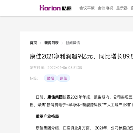
会议平板
会议电视
显示器
新闻详情
首页
新闻列表
135"LED一体机
100寸会议电视
R系列高端旗舰
110寸会议平板
27"专业直播机
86寸艺术电视
HG-D2投屏器
162"LED一体机
G系列高刷电竞
105寸会议平板
98寸会议电视
75寸艺术电视
HG-P1投屏器
I系列
98寸
86寸
65寸
HC-
271
康佳2021净利润超9亿元，同比增长89.
￥299999.00
￥99999.00
￥11999.00
￥9999.00
￥4999.00
￥4599.00
￥199.00
￥399999.00
￥89999.00
￥9499.00
￥4999.00
￥3199.00
￥299.00
￥569
￥69
￥54
￥25
￥5
￥2
发布时间：2022-04-06 08:51:03
财报
康佳
标签：
日前，
康佳集团
披露2021年年报，报告期内，公司实现营
摇，聚焦“新消费电子+半导体+新能源科技”三大主导产业和“
重塑产业格局
康佳集团介绍，在投资业务方面， 2021年，公司参股的