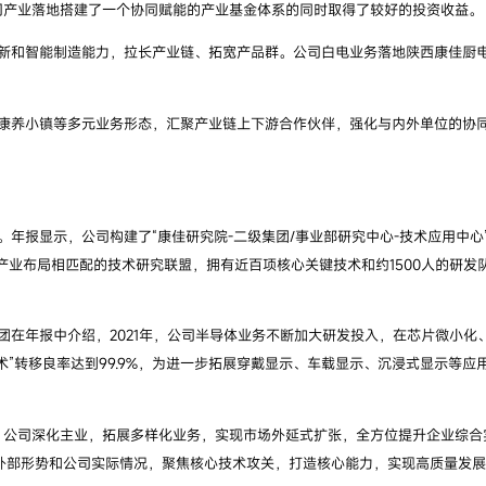
司产业落地搭建了一个协同赋能的产业基金体系的同时取得了较好的投资收益。
智能制造能力，拉长产业链、拓宽产品群。公司白电业务落地陕西康佳厨电项目
养小镇等多元业务形态，汇聚产业链上下游合作伙伴，强化与内外单位的协同
报显示，公司构建了“康佳研究院-二级集团/事业部研究中心-技术应用中心
产业布局相匹配的技术研究联盟，拥有近百项核心关键技术和约1500人的研发
年报中介绍，2021年，公司半导体业务不断加大研发投入，在芯片微小化、巨
移技术”转移良率达到99.9%，为进一步拓展穿戴显示、车载显示、沉浸式显示等
间，公司深化主业，拓展多样化业务，实现市场外延式扩张，全方位提升企业综
据外部形势和公司实际情况，聚焦核心技术攻关，打造核心能力，实现高质量发