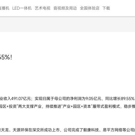
直播机
LED一体机
艺术电视
音视频及周边
全国体验店
下载
智慧家用
会议平板
会议电视
艺术电视
5E摄像头
"LED巨幕
N系列商用办公
86寸会议平板
55寸艺术电视
75寸会议电视
HG-2S投屏器
217"LED巨幕
H系列 行业商用
65寸会议电视
75寸会议平板
OPS电脑模块
65寸会议平板
55寸会议电视
HC-5M摄像头
HG
55%！
999.00
999.00
99.00
99.00
99.00
99.00
￥469999.00
￥45999.00
￥4099.00
￥1599.00
￥399.00
￥499.00
￥25999.00
￥2999.00
￥4999.00
￥799.00
￥14999.00
￥2399.00
￥999.00
业收入491.07亿元；实现归属于母公司的净利润为9.05亿元，同比增长89.5
园区+投资”两大支撑产业，持续推进“产业+园区+资本”履带式盈利模式，稳步推
楚天龙、天源环保在深交所成功上市，公司完成了毅康科技、易平方网络等公