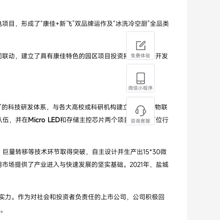
，形成了“康佳+新飞”双品牌运作及“冰洗冷空厨”全品类
联动，建立了具有康佳特色的园区项目投资拓展模式、开发
免费体验
微信小程序
”的科技研发体系，与各大高校或科研机构建立人工智能物联
队伍，并在
Micro LED
和存储主控芯片两个项目上引入百位行
咨询客服
量转移等技术环节取得突破，自主设计并生产出15*30微
应用市场提供了产业进入与快速发展的坚实基础。2021年，盐城
合实力。作为对社会和投资者负责任的上市公司，公司积极回
展。