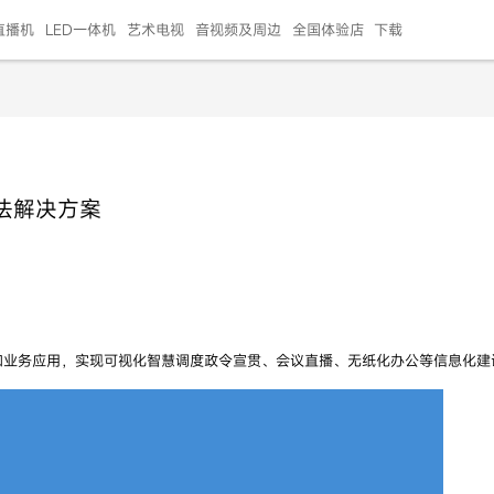
直播机
LED一体机
艺术电视
音视频及周边
全国体验店
下载
智慧家用
会议平板
会议电视
艺术电视
5E摄像头
"LED巨幕
N系列商用办公
86寸会议平板
55寸艺术电视
75寸会议电视
HG-2S投屏器
217"LED巨幕
H系列 行业商用
65寸会议电视
75寸会议平板
OPS电脑模块
65寸会议平板
55寸会议电视
HC-5M摄像头
HG
法解决方案
999.00
999.00
99.00
99.00
99.00
99.00
￥469999.00
￥45999.00
￥4099.00
￥1599.00
￥399.00
￥499.00
￥25999.00
￥2999.00
￥4999.00
￥799.00
￥14999.00
￥2399.00
￥999.00
和业务应用，实现可视化智慧调度政令宣贯、会议直播、无纸化办公等信息化建