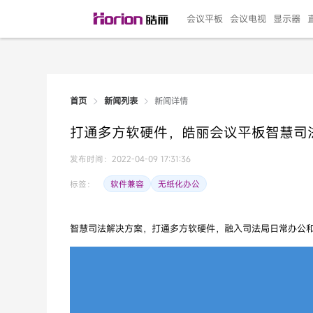
会议平板
会议电视
显示器
新闻详情
首页
新闻列表
135"LED一体机
100寸会议电视
R系列高端旗舰
110寸会议平板
27"专业直播机
86寸艺术电视
HG-D2投屏器
162"LED一体机
G系列高刷电竞
105寸会议平板
98寸会议电视
75寸艺术电视
HG-P1投屏器
I系列
98寸
86寸
65寸
HC-
271
打通多方软硬件，皓丽会议平板智慧司
￥299999.00
￥99999.00
￥11999.00
￥9999.00
￥4999.00
￥4599.00
￥199.00
￥399999.00
￥89999.00
￥9499.00
￥4999.00
￥3199.00
￥299.00
￥569
￥69
￥54
￥25
￥5
￥2
发布时间：2022-04-09 17:31:36
软件兼容
无纸化办公
标签：
智慧司法解决方案，打通多方软硬件，融入司法局日常办公