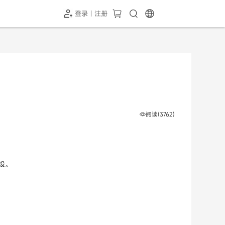
登录 | 注册
-SH1投屏器
HC-5GP摄像头
￥339.00
￥349.00
阅读(3762)
设。