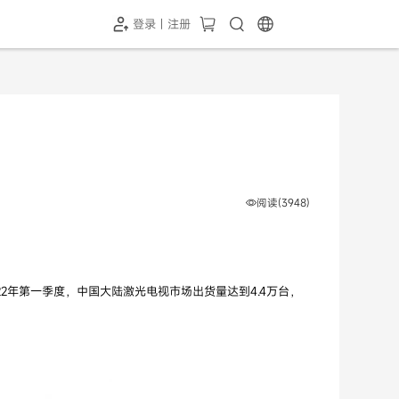
登录 | 注册
-SH1投屏器
HC-5GP摄像头
￥339.00
￥349.00
阅读(3948)
t）》，2022年第一季度，中国大陆激光电视市场出货量达到4.4万台，