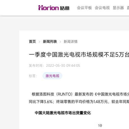
会议平板
会议电视
显示器
新闻详情
首页
新闻列表
135"LED一体机
100寸会议电视
R系列高端旗舰
110寸会议平板
27"专业直播机
86寸艺术电视
HG-D2投屏器
162"LED一体机
G系列高刷电竞
105寸会议平板
98寸会议电视
75寸艺术电视
HG-P1投屏器
I系列
98寸
86寸
65寸
HC-
271
一季度中国激光电视市场规模不足5万
￥299999.00
￥99999.00
￥11999.00
￥9999.00
￥4999.00
￥4599.00
￥199.00
￥399999.00
￥89999.00
￥9499.00
￥4999.00
￥3199.00
￥299.00
￥569
￥69
￥54
￥25
￥5
￥2
发布时间：2022-05-30 09:44:05
激光电视
标签：
根据洛图科技（RUNTO）最新发布的《中国激光电视市场分析季度报告（C
同比下降3.6%；终端零售的平均价格为1.48万元，较去年同期
中国大陆激光电视市场出货量变化