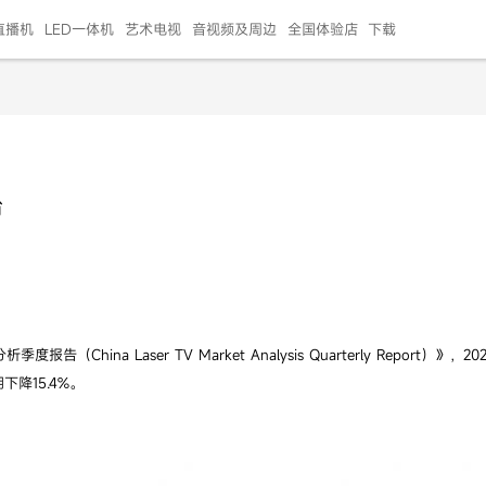
直播机
LED一体机
艺术电视
音视频及周边
全国体验店
下载
智慧家用
会议平板
会议电视
艺术电视
5E摄像头
"LED巨幕
N系列商用办公
86寸会议平板
55寸艺术电视
75寸会议电视
HG-2S投屏器
217"LED巨幕
H系列 行业商用
65寸会议电视
75寸会议平板
OPS电脑模块
65寸会议平板
55寸会议电视
HC-5M摄像头
HG
台
999.00
999.00
99.00
99.00
99.00
99.00
￥469999.00
￥45999.00
￥4099.00
￥1599.00
￥399.00
￥499.00
￥25999.00
￥2999.00
￥4999.00
￥799.00
￥14999.00
￥2399.00
￥999.00
hina Laser TV Market Analysis Quarterly Repor
下降15.4%。