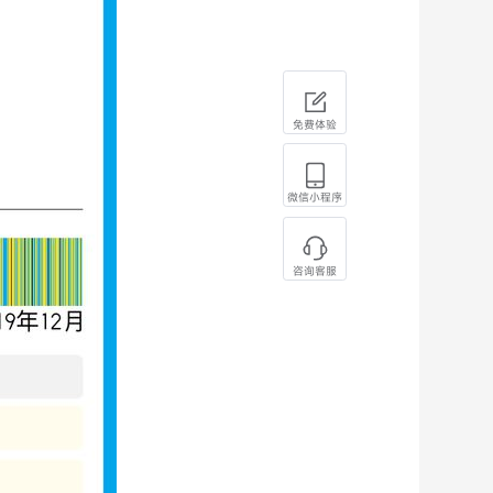
免费体验
微信小程序
咨询客服