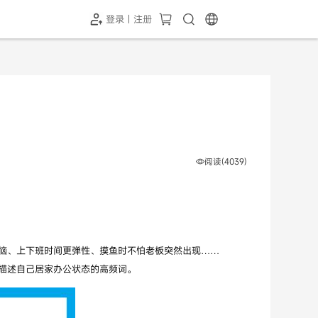
登录 | 注册
-SH1投屏器
HC-5GP摄像头
￥339.00
￥349.00
阅读(4039)
恼、上下班时间更弹性、摸鱼时不怕老板突然出现……
描述自己居家办公状态的高频词。