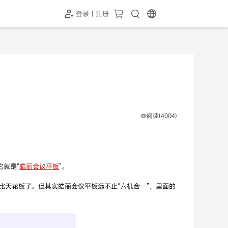
登录 | 注册
-SH1投屏器
HC-5GP摄像头
￥339.00
￥349.00
阅读(4004)
它就是“
皓丽会议平板
”。
天花板了。但其实皓丽会议平板远不止“六机合一”，里面的