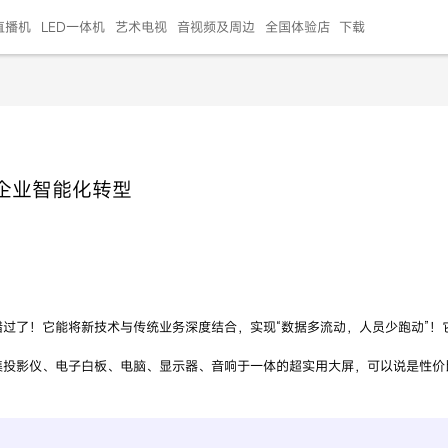
直播机
LED一体机
艺术电视
音视频及周边
全国体验店
下载
智慧家用
会议平板
会议电视
艺术电视
5E摄像头
"LED巨幕
N系列商用办公
86寸会议平板
55寸艺术电视
75寸会议电视
HG-2S投屏器
217"LED巨幕
H系列 行业商用
65寸会议电视
75寸会议平板
OPS电脑模块
65寸会议平板
55寸会议电视
HC-5M摄像头
HG
企业智能化转型
999.00
999.00
99.00
99.00
99.00
99.00
￥469999.00
￥45999.00
￥4099.00
￥1599.00
￥399.00
￥499.00
￥25999.00
￥2999.00
￥4999.00
￥799.00
￥14999.00
￥2399.00
￥999.00
过了！它能将新技术与传统业务深度结合，实现“数据多流动，人员少跑动”！
投影仪、电子白板、电脑、显示器、音响于一体的超实用大屏，可以说是性价比