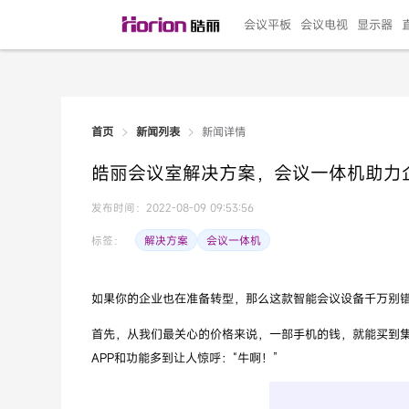
会议平板
会议电视
显示器
新闻详情
首页
新闻列表
135"LED一体机
100寸会议电视
R系列高端旗舰
110寸会议平板
27"专业直播机
86寸艺术电视
HG-D2投屏器
162"LED一体机
G系列高刷电竞
105寸会议平板
98寸会议电视
75寸艺术电视
HG-P1投屏器
I系列
98寸
86寸
65寸
HC-
271
皓丽会议室解决方案，会议一体机助力
￥299999.00
￥99999.00
￥11999.00
￥9999.00
￥4999.00
￥4599.00
￥199.00
￥399999.00
￥89999.00
￥9499.00
￥4999.00
￥3199.00
￥299.00
￥569
￥69
￥54
￥25
￥5
￥2
发布时间：2022-08-09 09:53:56
解决方案
会议一体机
标签：
如果你的企业也在准备转型，那么这款智能会议设备千万别错
首先，从我们最关心的价格来说，一部手机的钱，就能买到集
APP和功能多到让人惊呼：“牛啊！”