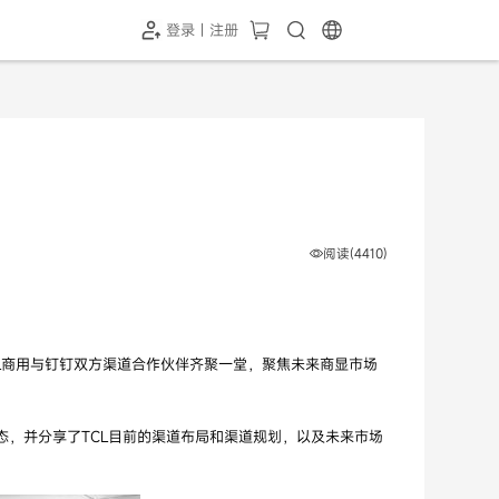
登录 | 注册
-SH1投屏器
HC-5GP摄像头
￥339.00
￥349.00
阅读(4410)
L商用与钉钉双方渠道合作伙伴齐聚一堂，聚焦未来商显市场
形态，并分享了TCL目前的渠道布局和渠道规划，以及未来市场