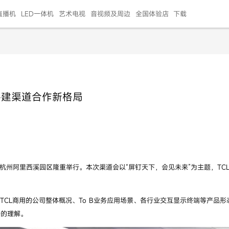
直播机
LED一体机
艺术电视
音视频及周边
全国体验店
下载
智慧家用
会议平板
会议电视
艺术电视
5E摄像头
"LED巨幕
N系列商用办公
86寸会议平板
55寸艺术电视
75寸会议电视
HG-2S投屏器
217"LED巨幕
H系列 行业商用
65寸会议电视
75寸会议平板
OPS电脑模块
65寸会议平板
55寸会议电视
HC-5M摄像头
HG
共建渠道合作新格局
999.00
999.00
99.00
99.00
99.00
99.00
￥469999.00
￥45999.00
￥4099.00
￥1599.00
￥399.00
￥499.00
￥25999.00
￥2999.00
￥4999.00
￥799.00
￥14999.00
￥2399.00
￥999.00
杭州阿里西溪园区隆重举行。本次渠道会以“屏钉天下，会见未来”为主题，TC
TCL商用的公司整体概况、To B业务应用场景、各行业交互显示终端等产品
务的理解。