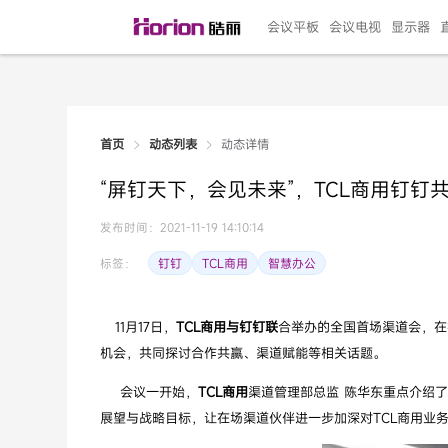
会议平板
会议电视
显示器
动态详情
首页
动态列表
135"LED一体机
100寸会议电视
R系列高端旗舰
110寸会议平板
27"专业直播机
86寸艺术电视
HG-D2投屏器
162"LED一体机
G系列高刷电竞
105寸会议平板
98寸会议电视
75寸艺术电视
HG-P1投屏器
I系列
98寸
86寸
65寸
HC-
271
“屏钉天下，会见未来”，TCL商用钉钉
￥299999.00
￥99999.00
￥11999.00
￥9999.00
￥4999.00
￥4599.00
￥199.00
￥399999.00
￥89999.00
￥9499.00
￥4999.00
￥3199.00
￥299.00
￥569
￥69
￥54
￥25
￥5
￥2
发布时间：2021-11-19 14:10:14
钉钉
TCL商用
智慧办公
标签：
11月17日，
TCL商用与钉钉联
合举办的全国首场渠道会，在
机会，共同探讨合作共赢、渠道赋能等相关话题。
会议一开始，
TCL商用
渠道管理部总监 陈华东重点介绍了
展望与战略目标，让在场渠道伙伴进一步加深对TCL商用业