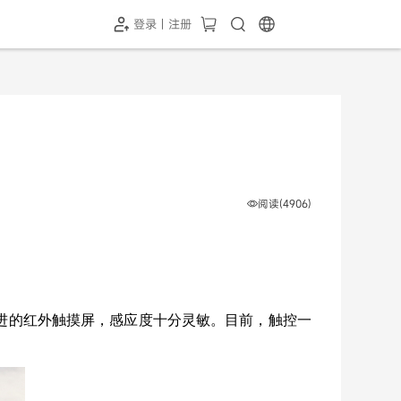
登录 | 注册
-SH1投屏器
HC-5GP摄像头
￥339.00
￥349.00
阅读(4906)
进的红外触摸屏，感应度十分灵敏。目前，触控一