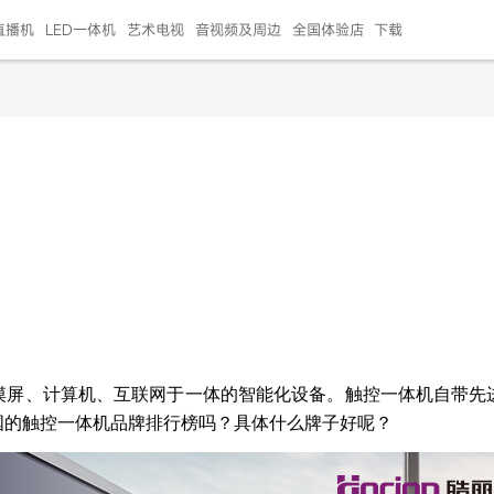
直播机
LED一体机
艺术电视
音视频及周边
全国体验店
下载
智慧家用
会议平板
会议电视
艺术电视
5E摄像头
"LED巨幕
N系列商用办公
86寸会议平板
55寸艺术电视
75寸会议电视
HG-2S投屏器
217"LED巨幕
H系列 行业商用
65寸会议电视
75寸会议平板
OPS电脑模块
65寸会议平板
55寸会议电视
HC-5M摄像头
HG
999.00
999.00
99.00
99.00
99.00
99.00
￥469999.00
￥45999.00
￥4099.00
￥1599.00
￥399.00
￥499.00
￥25999.00
￥2999.00
￥4999.00
￥799.00
￥14999.00
￥2399.00
￥999.00
摸屏、计算机、互联网于一体的智能化设备。触控一体机自带先
国的触控一体机品牌排行榜吗
？
具体什么牌子好呢？