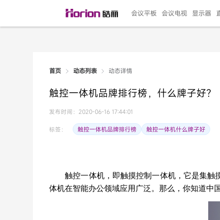
会议平板
会议电视
显示器
动态详情
首页
动态列表
135"LED一体机
100寸会议电视
R系列高端旗舰
110寸会议平板
27"专业直播机
86寸艺术电视
HG-D2投屏器
162"LED一体机
G系列高刷电竞
105寸会议平板
98寸会议电视
75寸艺术电视
HG-P1投屏器
I系列
98寸
86寸
65寸
HC-
271
触控一体机品牌排行榜，什么牌子好？
￥299999.00
￥99999.00
￥11999.00
￥9999.00
￥4999.00
￥4599.00
￥199.00
￥399999.00
￥89999.00
￥9499.00
￥4999.00
￥3199.00
￥299.00
￥569
￥69
￥54
￥25
￥5
￥2
发布时间：2020-06-16 17:44:01
触控一体机品牌排行榜
触控一体机什么牌子好
标签：
触控一体机，即触摸控制一体机，它是集触
体机在智能办公领域应用广泛。那么，你知道中