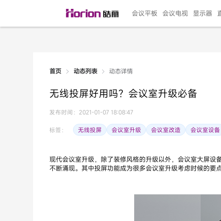
会议平板
会议电视
显示器
动态详情
首页
动态列表
135"LED一体机
100寸会议电视
R系列高端旗舰
110寸会议平板
27"专业直播机
86寸艺术电视
HG-D2投屏器
162"LED一体机
G系列高刷电竞
105寸会议平板
98寸会议电视
75寸艺术电视
HG-P1投屏器
I系列
98寸
86寸
65寸
HC-
271
无线投屏好用吗？会议室升级必备
￥299999.00
￥99999.00
￥11999.00
￥9999.00
￥4999.00
￥4599.00
￥199.00
￥399999.00
￥89999.00
￥9499.00
￥4999.00
￥3199.00
￥299.00
￥569
￥69
￥54
￥25
￥5
￥2
发布时间：2021-01-07 18:08:47
无线投屏
会议室升级
会议室改造
会议室设备
标签：
现代会议室升级，除了装修风格的升级以外，会议室大屏设
不断涌现。其中投屏功能成为很多会议室升级考虑时候的要