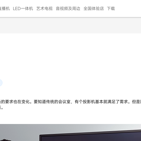
直播机
LED一体机
艺术电视
音视频及周边
全国体验店
下载
智慧家用
会议平板
会议电视
艺术电视
5E摄像头
"LED巨幕
N系列商用办公
86寸会议平板
55寸艺术电视
75寸会议电视
HG-2S投屏器
217"LED巨幕
H系列 行业商用
65寸会议电视
75寸会议平板
OPS电脑模块
65寸会议平板
55寸会议电视
HC-5M摄像头
HG
999.00
999.00
99.00
99.00
99.00
99.00
￥469999.00
￥45999.00
￥4099.00
￥1599.00
￥399.00
￥499.00
￥25999.00
￥2999.00
￥4999.00
￥799.00
￥14999.00
￥2399.00
￥999.00
备的要求也在变化。要知道传统的会议室，有个投影机基本就满足了需求。但是
点。