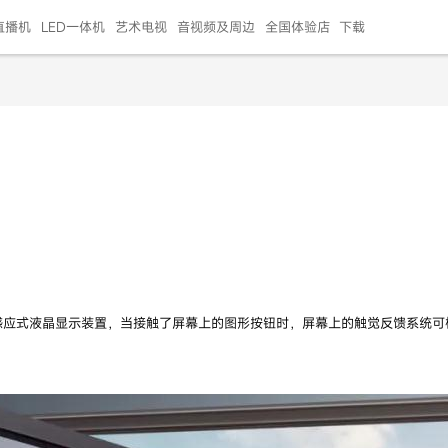
直播机
LED一体机
艺术电视
音视频及周边
全国体验店
下载
智慧家用
会议平板
会议电视
艺术电视
5E摄像头
"LED巨幕
N系列商用办公
86寸会议平板
55寸艺术电视
75寸会议电视
HG-2S投屏器
217"LED巨幕
H系列 行业商用
65寸会议电视
75寸会议平板
OPS电脑模块
65寸会议平板
55寸会议电视
HC-5M摄像头
HG
999.00
999.00
99.00
99.00
99.00
99.00
￥469999.00
￥45999.00
￥4099.00
￥1599.00
￥399.00
￥499.00
￥25999.00
￥2999.00
￥4999.00
￥799.00
￥14999.00
￥2399.00
￥999.00
感应式液晶显示装置，当接触了屏幕上的图形按钮时，屏幕上的触觉反馈系统可