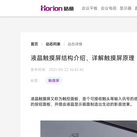
会议平板
会议电视
显示器
动态详情
首页
动态列表
135"LED一体机
100寸会议电视
R系列高端旗舰
110寸会议平板
27"专业直播机
86寸艺术电视
HG-D2投屏器
162"LED一体机
G系列高刷电竞
105寸会议平板
98寸会议电视
75寸艺术电视
HG-P1投屏器
I系列
98寸
86寸
65寸
HC-
271
液晶触摸屏结构介绍，详解触摸屏原理
￥299999.00
￥99999.00
￥11999.00
￥9999.00
￥4999.00
￥4599.00
￥199.00
￥399999.00
￥89999.00
￥9499.00
￥4999.00
￥3199.00
￥299.00
￥569
￥69
￥54
￥25
￥5
￥2
发布时间：2021-03-22 16:42:42
触摸屏
标签：
液晶触摸屏又称为触控面板，是个可接收触头等输入讯号的
的按钮面板，并借由液晶显示画面制造出生动的影音效果。