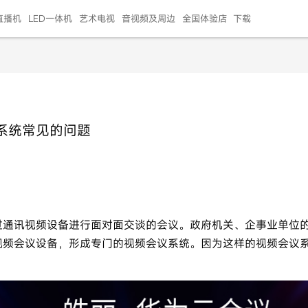
直播机
LED一体机
艺术电视
音视频及周边
全国体验店
下载
智慧家用
会议平板
会议电视
艺术电视
5E摄像头
"LED巨幕
N系列商用办公
86寸会议平板
55寸艺术电视
75寸会议电视
HG-2S投屏器
217"LED巨幕
H系列 行业商用
65寸会议电视
75寸会议平板
OPS电脑模块
65寸会议平板
55寸会议电视
HC-5M摄像头
HG
系统常见的问题
999.00
999.00
99.00
99.00
99.00
99.00
￥469999.00
￥45999.00
￥4099.00
￥1599.00
￥399.00
￥499.00
￥25999.00
￥2999.00
￥4999.00
￥799.00
￥14999.00
￥2399.00
￥999.00
过通讯视频设备进行面对面交谈的会议。政府机关、企事业单位
视频会议设备，形成专门的视频会议系统。因为这样的视频会议