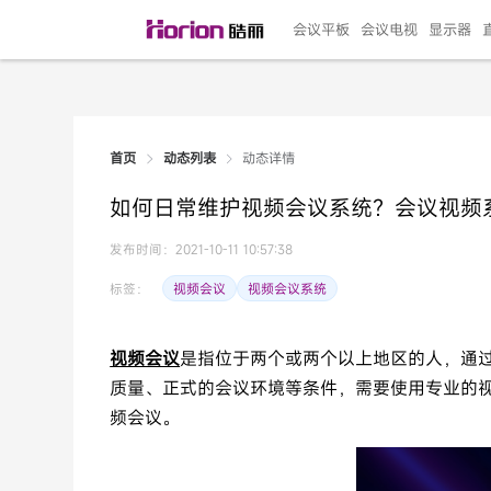
会议平板
会议电视
显示器
动态详情
首页
动态列表
135"LED一体机
100寸会议电视
R系列高端旗舰
110寸会议平板
27"专业直播机
86寸艺术电视
HG-D2投屏器
162"LED一体机
G系列高刷电竞
105寸会议平板
98寸会议电视
75寸艺术电视
HG-P1投屏器
I系列
98寸
86寸
65寸
HC-
271
如何日常维护视频会议系统？会议视频
￥299999.00
￥99999.00
￥11999.00
￥9999.00
￥4999.00
￥4599.00
￥199.00
￥399999.00
￥89999.00
￥9499.00
￥4999.00
￥3199.00
￥299.00
￥569
￥69
￥54
￥25
￥5
￥2
发布时间：2021-10-11 10:57:38
视频会议
视频会议系统
标签：
视频会议
是指位于两个或两个以上地区的人，通
质量、正式的会议环境等条件，需要使用专业的
频会议。