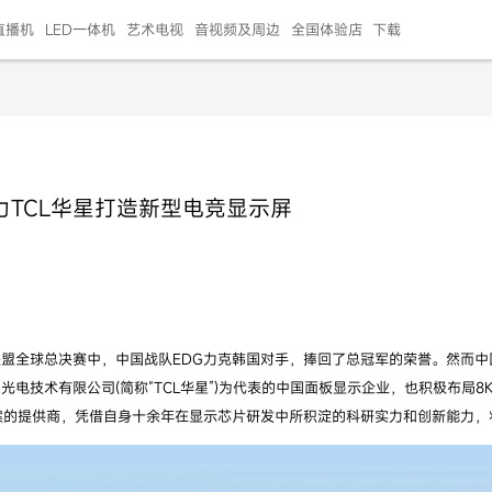
直播机
LED一体机
艺术电视
音视频及周边
全国体验店
下载
智慧家用
会议平板
会议电视
艺术电视
5E摄像头
"LED巨幕
N系列商用办公
86寸会议平板
55寸艺术电视
75寸会议电视
HG-2S投屏器
217"LED巨幕
H系列 行业商用
65寸会议电视
75寸会议平板
OPS电脑模块
65寸会议平板
55寸会议电视
HC-5M摄像头
HG
助力TCL华星打造新型电竞显示屏
999.00
999.00
99.00
99.00
99.00
99.00
￥469999.00
￥45999.00
￥4099.00
￥1599.00
￥399.00
￥499.00
￥25999.00
￥2999.00
￥4999.00
￥799.00
￥14999.00
￥2399.00
￥999.00
年英雄联盟全球总决赛中，中国战队EDG力克韩国对手，捧回了总冠军的荣誉。然
光电技术有限公司(简称“TCL华星”)为代表的中国面板显示企业，也积极布局8
的提供商，凭借自身十余年在显示芯片研发中所积淀的科研实力和创新能力，将