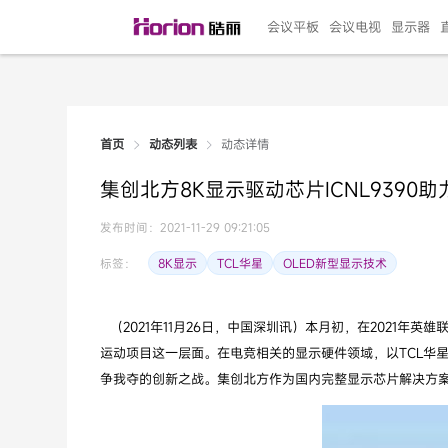
会议平板
会议电视
显示器
动态详情
首页
动态列表
135"LED一体机
100寸会议电视
R系列高端旗舰
110寸会议平板
27"专业直播机
86寸艺术电视
HG-D2投屏器
162"LED一体机
G系列高刷电竞
105寸会议平板
98寸会议电视
75寸艺术电视
HG-P1投屏器
I系列
98寸
86寸
65寸
HC-
271
集创北方8K显示驱动芯片ICNL9390
￥299999.00
￥99999.00
￥11999.00
￥9999.00
￥4999.00
￥4599.00
￥199.00
￥399999.00
￥89999.00
￥9499.00
￥4999.00
￥3199.00
￥299.00
￥569
￥69
￥54
￥25
￥5
￥2
发布时间：2021-11-29 09:21:05
8K显示
TCL华星
OLED新型显示技术
标签：
（2021年11月26日，中国深圳讯）本月初，在2021
运动项目这一层面。在电竞相关的显示硬件领域，以TCL华星
争我夺的创新之战。集创北方作为国内完整显示芯片解决方案