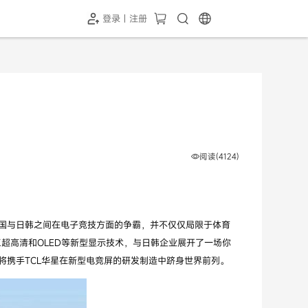
登录 | 注册
-SH1投屏器
HC-5GP摄像头
￥339.00
￥349.00
阅读(4124)
而中国与日韩之间在电子竞技方面的争霸，并不仅仅局限于体育
K超高清和OLED等新型显示技术，与日韩企业展开了一场你
携手TCL华星在新型电竞屏的研发制造中跻身世界前列。