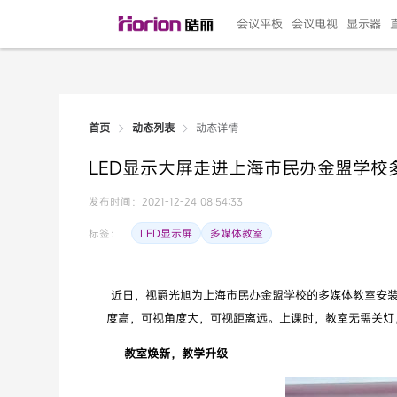
会议平板
会议电视
显示器
动态详情
首页
动态列表
135"LED一体机
100寸会议电视
R系列高端旗舰
110寸会议平板
27"专业直播机
86寸艺术电视
HG-D2投屏器
162"LED一体机
G系列高刷电竞
105寸会议平板
98寸会议电视
75寸艺术电视
HG-P1投屏器
I系列
98寸
86寸
65寸
HC-
271
LED显示大屏走进上海市民办金盟学校
￥299999.00
￥99999.00
￥11999.00
￥9999.00
￥4999.00
￥4599.00
￥199.00
￥399999.00
￥89999.00
￥9499.00
￥4999.00
￥3199.00
￥299.00
￥569
￥69
￥54
￥25
￥5
￥2
发布时间：2021-12-24 08:54:33
LED显示屏
多媒体教室
标签：
近日，视爵光旭为上海市民办金盟学校的多媒体教室安装了一
度高，可视角度大，可视距离远。上课时，教室无需关灯
教室焕新，教学升级