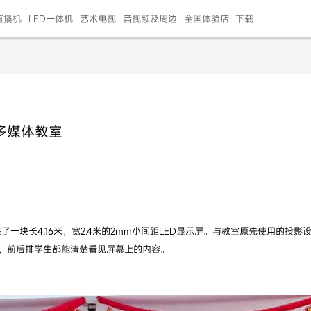
直播机
LED一体机
艺术电视
音视频及周边
全国体验店
下载
智慧家用
会议平板
会议电视
艺术电视
5E摄像头
"LED巨幕
N系列商用办公
86寸会议平板
55寸艺术电视
75寸会议电视
HG-2S投屏器
217"LED巨幕
H系列 行业商用
65寸会议电视
75寸会议平板
OPS电脑模块
65寸会议平板
55寸会议电视
HC-5M摄像头
HG
多媒体教室
999.00
999.00
99.00
99.00
99.00
99.00
￥469999.00
￥45999.00
￥4099.00
￥1599.00
￥399.00
￥499.00
￥25999.00
￥2999.00
￥4999.00
￥799.00
￥14999.00
￥2399.00
￥999.00
块长4.16米，宽2.4米的2mm小间距LED显示屏。与教室原先使用的投影
，前后排学生都能清楚看见屏幕上的内容。