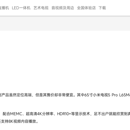
直播机
LED一体机
艺术电视
音视频及周边
全国体验店
下载
智慧家用
会议平板
会议电视
艺术电视
5E摄像头
"LED巨幕
N系列商用办公
86寸会议平板
55寸艺术电视
75寸会议电视
HG-2S投屏器
217"LED巨幕
H系列 行业商用
65寸会议电视
75寸会议平板
OPS电脑模块
65寸会议平板
55寸会议电视
HC-5M摄像头
HG
999.00
999.00
99.00
99.00
99.00
99.00
￥469999.00
￥45999.00
￥4099.00
￥1599.00
￥399.00
￥499.00
￥25999.00
￥2999.00
￥4999.00
￥799.00
￥14999.00
￥2399.00
￥999.00
品虽然定位高端，但是其售价却非常便宜。其中65寸小米电视5 Pro L65M
屏幕，配合MEMC、超高清4K分辨率、HDR10+等显示技术，足不出户就能欣
支持8K视频内容播放。