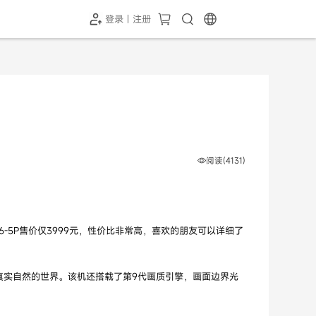
登录 | 注册
-SH1投屏器
HC-5GP摄像头
￥339.00
￥349.00
阅读(4131)
6-5P售价仅3999元，性价比非常高，喜欢的朋友可以详细了
赏到真实自然的世界。该机还搭载了第9代画质引擎，画面边界光