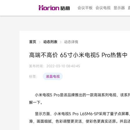
会议平板
会议电视
显示器
动态详情
首页
动态列表
135"LED一体机
100寸会议电视
R系列高端旗舰
110寸会议平板
27"专业直播机
86寸艺术电视
HG-D2投屏器
162"LED一体机
G系列高刷电竞
105寸会议平板
98寸会议电视
75寸艺术电视
HG-P1投屏器
I系列
98寸
86寸
65寸
HC-
271
高端不高价 65寸小米电视5 Pro热售中
￥299999.00
￥99999.00
￥11999.00
￥9999.00
￥4999.00
￥4599.00
￥199.00
￥399999.00
￥89999.00
￥9499.00
￥4999.00
￥3199.00
￥299.00
￥569
￥69
￥54
￥25
￥5
￥2
发布时间：2022-03-10 08:40:45
液晶电视
标签：
小米电视5 Pro是该品牌推出的一款高端系列电视，该系列产
解一下。
显示方面，小米电视5 Pro L65M6-5P采用了量子点
滑，画面细腻，色彩调整更灵活，使彩色更真实还原。并且还