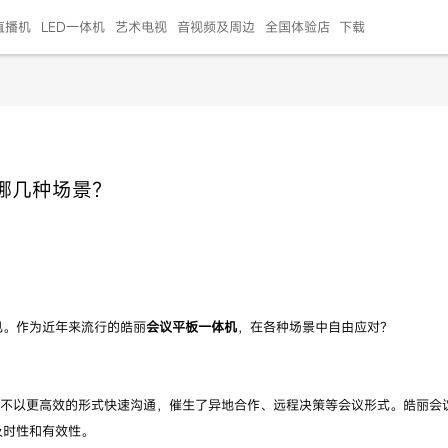
直播机
LED一体机
艺术电视
音视频及周边
全国体验店
下载
智慧家用
会议平板
会议电视
艺术电视
5E摄像头
"LED巨幕
N系列商用办公
86寸会议平板
55寸艺术电视
75寸会议电视
HG-2S投屏器
217"LED巨幕
H系列 行业商用
65寸会议电视
75寸会议平板
OPS电脑模块
65寸会议平板
55寸会议电视
HC-5M摄像头
HG
哪几种场景？
999.00
999.00
99.00
99.00
99.00
99.00
￥469999.00
￥45999.00
￥4099.00
￥1599.00
￥399.00
￥499.00
￥25999.00
￥2999.00
￥4999.00
￥799.00
￥14999.00
￥2399.00
￥999.00
见。作为近年来流行的皓丽
会议平板一体机
，在各种场景中自由应对？
得不以更高效的形式快速沟通，催生了异地合作、远程决策等会议形式。皓丽会
及时性和有效性。