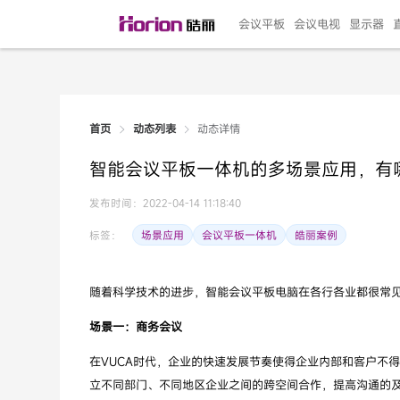
会议平板
会议电视
显示器
动态详情
首页
动态列表
135"LED一体机
100寸会议电视
R系列高端旗舰
110寸会议平板
27"专业直播机
86寸艺术电视
HG-D2投屏器
162"LED一体机
G系列高刷电竞
105寸会议平板
98寸会议电视
75寸艺术电视
HG-P1投屏器
I系列
98寸
86寸
65寸
HC-
271
智能会议平板一体机的多场景应用，有
￥299999.00
￥99999.00
￥11999.00
￥9999.00
￥4999.00
￥4599.00
￥199.00
￥399999.00
￥89999.00
￥9499.00
￥4999.00
￥3199.00
￥299.00
￥569
￥69
￥54
￥25
￥5
￥2
发布时间：2022-04-14 11:18:40
场景应用
会议平板一体机
皓丽案例
标签：
随着科学技术的进步，智能会议平板电脑在各行各业都很常
场景一：商务会议
在VUCA时代，企业的快速发展节奏使得企业内部和客户不
立不同部门、不同地区企业之间的跨空间合作，提高沟通的