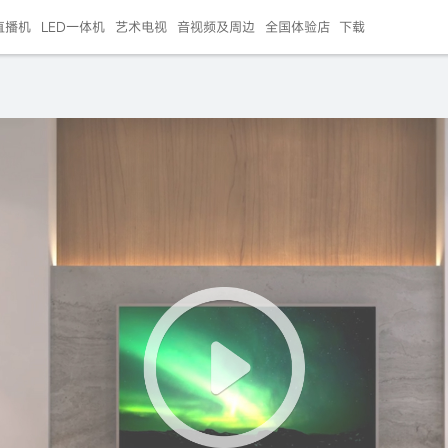
直播机
LED一体机
艺术电视
音视频及周边
全国体验店
下载
智慧家用
会议平板
会议电视
艺术电视
5E摄像头
"LED巨幕
N系列商用办公
86寸会议平板
55寸艺术电视
75寸会议电视
HG-2S投屏器
217"LED巨幕
H系列 行业商用
65寸会议电视
75寸会议平板
OPS电脑模块
65寸会议平板
55寸会议电视
HC-5M摄像头
HG
999.00
999.00
99.00
99.00
99.00
99.00
￥469999.00
￥45999.00
￥4099.00
￥1599.00
￥399.00
￥499.00
￥25999.00
￥2999.00
￥4999.00
￥799.00
￥14999.00
￥2399.00
￥999.00