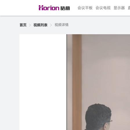
会议平板
会议电视
显示器
视频详情
首页
视频列表
135"LED一体机
100寸会议电视
R系列高端旗舰
110寸会议平板
27"专业直播机
86寸艺术电视
HG-D2投屏器
162"LED一体机
G系列高刷电竞
105寸会议平板
98寸会议电视
75寸艺术电视
HG-P1投屏器
I系列
98寸
86寸
65寸
HC-
271
￥299999.00
￥99999.00
￥11999.00
￥9999.00
￥4999.00
￥4599.00
￥199.00
￥399999.00
￥89999.00
￥9499.00
￥4999.00
￥3199.00
￥299.00
￥569
￥69
￥54
￥25
￥5
￥2