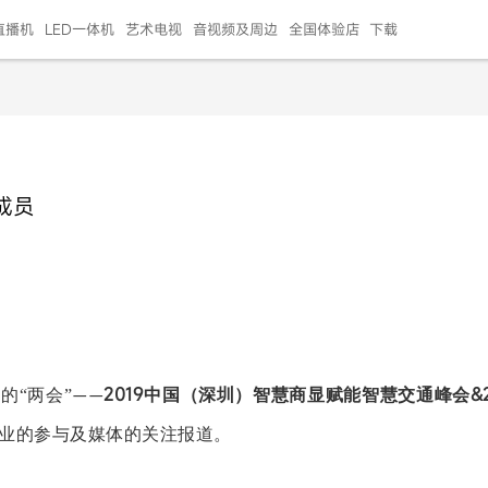
直播机
LED一体机
艺术电视
音视频及周边
全国体验店
下载
智慧家用
会议平板
会议电视
艺术电视
5E摄像头
"LED巨幕
N系列商用办公
86寸会议平板
55寸艺术电视
75寸会议电视
HG-2S投屏器
217"LED巨幕
H系列 行业商用
65寸会议电视
75寸会议平板
OPS电脑模块
65寸会议平板
55寸会议电视
HC-5M摄像头
HG
成员
999.00
999.00
99.00
99.00
99.00
99.00
￥469999.00
￥45999.00
￥4099.00
￥1599.00
￥399.00
￥499.00
￥25999.00
￥2999.00
￥4999.00
￥799.00
￥14999.00
￥2399.00
￥999.00
2019
&
“
”
中国（深圳）智慧商显赋能智慧交通峰会
业的
两会
——
的参与
报道
业
及媒体的关注
。