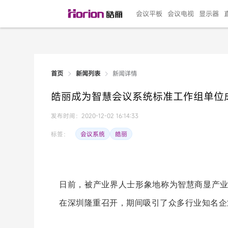
会议平板
会议电视
显示器
新闻详情
首页
新闻列表
135"LED一体机
100寸会议电视
R系列高端旗舰
110寸会议平板
27"专业直播机
86寸艺术电视
HG-D2投屏器
162"LED一体机
G系列高刷电竞
105寸会议平板
98寸会议电视
75寸艺术电视
HG-P1投屏器
I系列
98寸
86寸
65寸
HC-
271
皓丽成为智慧会议系统标准工作组单位
￥299999.00
￥99999.00
￥11999.00
￥9999.00
￥4999.00
￥4599.00
￥199.00
￥399999.00
￥89999.00
￥9499.00
￥4999.00
￥3199.00
￥299.00
￥569
￥69
￥54
￥25
￥5
￥2
发布时间：2020-12-02 16:14:33
会议系统
皓丽
标签：
日前
，被产业界人士形象地称为智慧商显产
在深圳隆重召开，
期间
行业
吸引了众多
知名企