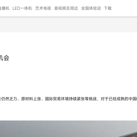
直播机
LED一体机
艺术电视
音视频及周边
全国体验店
下载
智慧家用
会议平板
会议电视
艺术电视
5E摄像头
"LED巨幕
N系列商用办公
86寸会议平板
55寸艺术电视
75寸会议电视
HG-2S投屏器
217"LED巨幕
H系列 行业商用
65寸会议电视
75寸会议平板
OPS电脑模块
65寸会议平板
55寸会议电视
HC-5M摄像头
HG
机会
999.00
999.00
99.00
99.00
99.00
99.00
￥469999.00
￥45999.00
￥4099.00
￥1599.00
￥399.00
￥499.00
￥25999.00
￥2999.00
￥4999.00
￥799.00
￥14999.00
￥2399.00
￥999.00
增长仍然乏力、原材料上涨、国际贸易环境持续紧张等挑战，对于已经成熟的中国