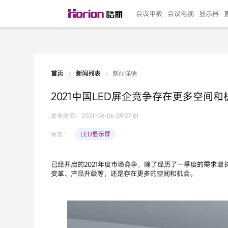
会议平板
会议电视
显示器
新闻详情
首页
新闻列表
135"LED一体机
100寸会议电视
R系列高端旗舰
110寸会议平板
27"专业直播机
86寸艺术电视
HG-D2投屏器
162"LED一体机
G系列高刷电竞
105寸会议平板
98寸会议电视
75寸艺术电视
HG-P1投屏器
I系列
98寸
86寸
65寸
HC-
271
2021中国LED屏企竞争存在更多空间和
￥299999.00
￥99999.00
￥11999.00
￥9999.00
￥4999.00
￥4599.00
￥199.00
￥399999.00
￥89999.00
￥9499.00
￥4999.00
￥3199.00
￥299.00
￥569
￥69
￥54
￥25
￥5
￥2
发布时间：2021-04-06 09:27:01
LED显示屏
标签：
已经开启的2021年度市场竞争，除了经历了一季度的需求
变革、产品升级等，还是存在更多的空间和机会。