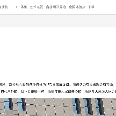
直播机
LED一体机
艺术电视
音视频及周边
全国体验店
下载
智慧家用
会议平板
会议电视
艺术电视
5E摄像头
"LED巨幕
N系列商用办公
86寸会议平板
55寸艺术电视
75寸会议电视
HG-2S投屏器
217"LED巨幕
H系列 行业商用
65寸会议电视
75寸会议平板
OPS电脑模块
65寸会议平板
55寸会议电视
HC-5M摄像头
HG
？
999.00
999.00
99.00
99.00
99.00
99.00
￥469999.00
￥45999.00
￥4099.00
￥1599.00
￥399.00
￥499.00
￥25999.00
￥2999.00
￥4999.00
￥799.00
￥14999.00
￥2399.00
￥999.00
所，都经常会看到各种各样的LED显示屏设备。而俗话说有需求就会有市场，
内的和户外的，但不管是哪一种，质量才是大家最关心的，所以今天就为大家介